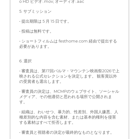
o HD ビデオ:.mov; オーディオ:.aac
5. サブミッション
• 提出期限は 5 月 15 日です。
• 投稿は無料です。
• ショートフィルムは festhome.com 経由で提出する
必要があります。
6. 選択
• 審査員は、第17回パルマ・マウンテン映画祭2026で上
映される公式セレクションを決定します。 観客賞以外
の受賞者も選出します。
• 審査員の決定は、MCMPのウェブサイト、ソーシャル
メディア、その他適切と思われる場所で公開されま
す。
• 組織は、わいせつ、暴力的、性差別、外国人嫌悪、人
種差別的な内容を含む素材、または基本的権利を侵害
する素材はすべて拒否します。
• 審査員と視聴者の決定が最終的なものとなります。