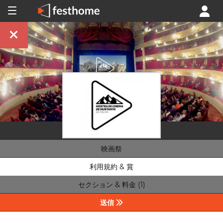
映画祭
利用規約 & 賞
セクション & 料金 (1)
送信