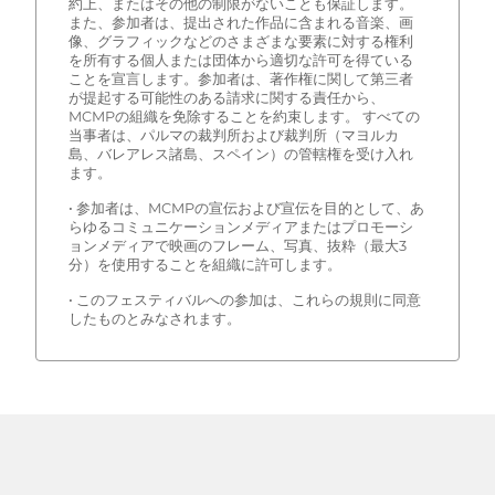
約上、またはその他の制限がないことも保証します。
また、参加者は、提出された作品に含まれる音楽、画
像、グラフィックなどのさまざまな要素に対する権利
を所有する個人または団体から適切な許可を得ている
ことを宣言します。参加者は、著作権に関して第三者
が提起する可能性のある請求に関する責任から、
MCMPの組織を免除することを約束します。 すべての
当事者は、パルマの裁判所および裁判所（マヨルカ
島、バレアレス諸島、スペイン）の管轄権を受け入れ
ます。
• 参加者は、MCMPの宣伝および宣伝を目的として、あ
らゆるコミュニケーションメディアまたはプロモーシ
ョンメディアで映画のフレーム、写真、抜粋（最大3
分）を使用することを組織に許可します。
• このフェスティバルへの参加は、これらの規則に同意
したものとみなされます。