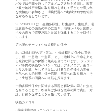
バルでは年間を通してアルメニア各地を巡回し、教育
上映や地域密着型の取り組みを通じて子どもや青少年
を積極的に参加させ、環境問題への地域活動や創造的
な対応を促しています。
SunChild IEFは、生物多様性、野生生物、生態系、環
境責任を公の議論の中心に置き、地域レベルと国際レ
ベルの両方で環境意識と参加を強化することを目指し
ています。
第14版のテーマ：生物多様性の保全
SunChild IEFの第14版は、生物多様性の保全に専念
し、種、生息地、生態系、そして地球上の生命を支え
る複雑な関係の保護に焦点を当てています。 フェステ
ィバル内の映画やイベントでは、アルメニア、南コー
カサス地域、そして世界における生物多様性の喪失、
自然への人的影響、保全活動、回復への取り組み、そ
して生態系の回復への道筋を探ります。
生物多様性保全に関連する課題と解決策の両方に焦点
を当てることで、映画祭は多様な観客の間で責任、対
話、行動を促すことを目指しています。
映画カテゴリー:
• 長編環境映画（コンペティション）