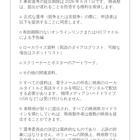
3. 事前選考の提出期限は 2026 年 6 月 1 日です。 映画祭
は、提出が遅れることを拒否する権利を留保します。
4. 正式な選考（競争または非競争）の際に、申請者は
以下を提供することに同意します。
o 有効期限のないオンラインリンクまたはHDファイル
による予告編
o ローカライズ資料（英語のダイアログリスト、可能な
場合はスポットリスト）
o スクリーナーとポスターのアートワーク。
o その他の関連資料。
5. すべての資料は、電子メールの件名に映画のローカ
ルタイトルと英語タイトルを明記してデジタルで配信
する必要があります。 物理メディア (ハードドライブ、
USB など) は受け付けられません。
6. 各映画が別々に提出され、すべての映画祭ガイドラ
インを満たしていれば、映画製作者は複数の映画を提
出することができます。
7. 選考委員会の決定は最終的なものであり、上訴の対
象にはなりません。ボリュームの関係上、映画祭では
不合格となった作品について個別のフィードバックを