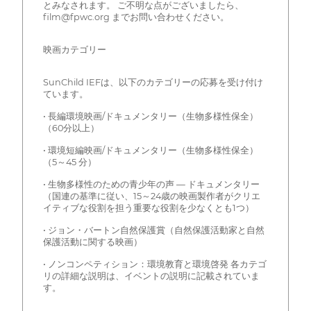
とみなされます。 ご不明な点がございましたら、
film@fpwc.org までお問い合わせください。
映画カテゴリー
SunChild IEFは、以下のカテゴリーの応募を受け付け
ています。
• 長編環境映画/ドキュメンタリー（生物多様性保全）
（60分以上）
• 環境短編映画/ドキュメンタリー（生物多様性保全）
（5～45 分）
• 生物多様性のための青少年の声 — ドキュメンタリー
（国連の基準に従い、15～24歳の映画製作者がクリエ
イティブな役割を担う重要な役割を少なくとも1つ）
• ジョン・バートン自然保護賞（自然保護活動家と自然
保護活動に関する映画）
• ノンコンペティション：環境教育と環境啓発 各カテゴ
リの詳細な説明は、イベントの説明に記載されていま
す。