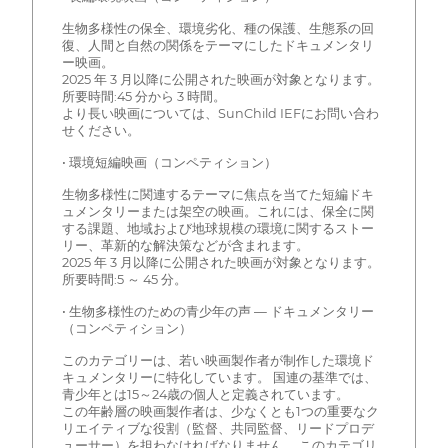
生物多様性の保全、環境劣化、種の保護、生態系の回
復、人間と自然の関係をテーマにしたドキュメンタリ
ー映画。
2025 年 3 月以降に公開された映画が対象となります。
所要時間:45 分から 3 時間。
より長い映画については、SunChild IEFにお問い合わ
せください。
• 環境短編映画（コンペティション）
生物多様性に関連するテーマに焦点を当てた短編ドキ
ュメンタリーまたは架空の映画。これには、保全に関
する課題、地域および地球規模の環境に関するストー
リー、革新的な解決策などが含まれます。
2025 年 3 月以降に公開された映画が対象となります。
所要時間:5 ～ 45 分。
• 生物多様性のための青少年の声 — ドキュメンタリー
（コンペティション）
このカテゴリーは、若い映画製作者が制作した環境ド
キュメンタリーに特化しています。 国連の基準では、
青少年とは15～24歳の個人と定義されています。
この年齢層の映画製作者は、少なくとも1つの重要なク
リエイティブな役割（監督、共同監督、リードプロデ
ューサー）を担わなければなりません。 このカテゴリ