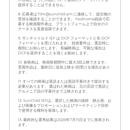
提供することはできません。
8. 応募者は film@sunchild.am に連絡して、提出物の
受領を確認することができます。 Festhome経由で応
募する映画製作者は、プラットフォーム上で自分のス
テータスを直接追跡できます。
9. サンチャイルド IEF は DCP フォーマットと非 DCP
フォーマットを受け入れます。 技術要件は、選定時に
個別にお知らせします。 長編映画は、可能な場合は
DCPを提供することを強くお勧めします。
10. 各映画は、映画祭期間中に最大3回上映できます。
受賞作品は、最終日に追加上映を1回受ける場合があり
ます。
11. すべての映画は英語または英語字幕付きで提出する
必要があります。 選ばれた映画は、元の言語で英語と
アルメニア語の字幕付きで上映されます。
12. SunChild IEFは、選択した映画の抜粋、静止画、お
よび画像をプロモーションおよびマーケティング目的
で使用する権利を留保します。
13. 最終的な選考結果は2026年7月15日までに発表され
ます。