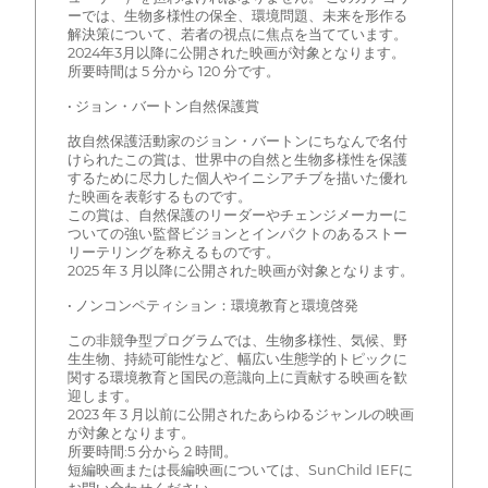
ーでは、生物多様性の保全、環境問題、未来を形作る
解決策について、若者の視点に焦点を当てています。
2024年3月以降に公開された映画が対象となります。
所要時間は 5 分から 120 分です。
• ジョン・バートン自然保護賞
故自然保護活動家のジョン・バートンにちなんで名付
けられたこの賞は、世界中の自然と生物多様性を保護
するために尽力した個人やイニシアチブを描いた優れ
た映画を表彰するものです。
この賞は、自然保護のリーダーやチェンジメーカーに
ついての強い監督ビジョンとインパクトのあるストー
リーテリングを称えるものです。
2025 年 3 月以降に公開された映画が対象となります。
• ノンコンペティション：環境教育と環境啓発
この非競争型プログラムでは、生物多様性、気候、野
生生物、持続可能性など、幅広い生態学的トピックに
関する環境教育と国民の意識向上に貢献する映画を歓
迎します。
2023 年 3 月以前に公開されたあらゆるジャンルの映画
が対象となります。
所要時間:5 分から 2 時間。
短編映画または長編映画については、SunChild IEFに