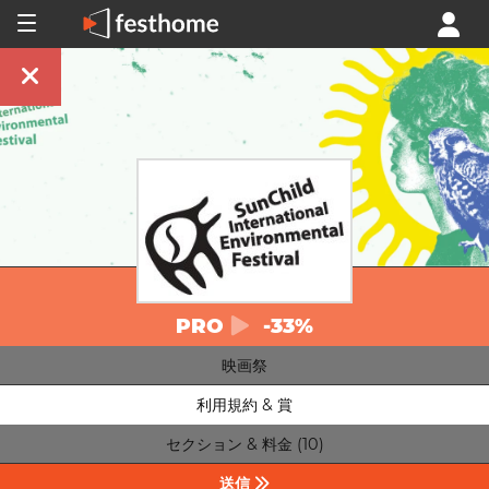
PRO
-33%
映画祭
利用規約 & 賞
セクション & 料金 (10)
送信