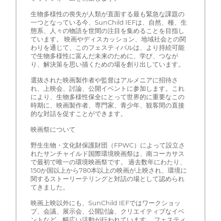
生物多様性の喪失が人類が直面する最も緊急な課題の
一つとなっている今、SunChild IEFは、自然、種、生
態系、人々の物語を世間の注目を集めることを目指し
ています。 映画やディスカッション、地域社会との関
わりを通じて、このフェスティバルは、より持続可能
で生物多様性に富んだ未来のために、学び、つなが
り、解決策を思い描くための場を創り出しています。
選抜された映画製作者や監督はアルメニアに招待さ
れ、上映会、討論、公開イベントに参加します。これ
により、生物多様性保全にとって世界的に重要なこの
時期に、映画製作者、専門家、青少年、観客間の直接
的な対話を促すことができます。
映画祭について
野生生物・文化財保護財団（FPWC）によって設立さ
れたサンチャイルド国際環境映画祭は、南コーカサス
で最初で唯一の環境映画祭です。 過去数年にわたり、
150か国以上から780本以上の映画が上映され、環境に
関するストーリーテリングと対話の場として認められ
てきました。
映画上映以外にも、SunChild IEFではワークショッ
プ、会議、展示会、公開討論、クリエイティブなイベ
ントなど、幅広い活動が行われています。 フェスティ