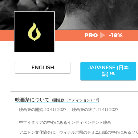
PRO
-18%
ENGLISH
JAPANESE (日本
語)
ML
映画祭について
(開催数（エディション）: 6)
映画祭の開始: 10 4月 2027 映画祭の終了: 11 4月 2027
中世イタリアの中心にあるインディペンデント映画
アエドン文化協会は、ヴィテルボ県のチミニ山脈の中心にあるソ