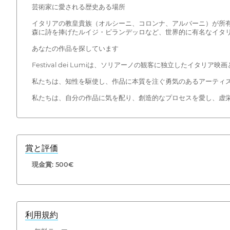
芸術家に愛される歴史ある場所
イタリアの教皇貴族（オルシーニ、コロンナ、アルバーニ）が所
森に詩を捧げたルイジ・ピランデッロなど、世界的に有名なイタ
あなたの作品を探しています
Festival dei Lumiは、ソリアーノの観客に独立したイタ
私たちは、知性を駆使し、作品に本質を注ぐ勇気のあるアーティ
私たちは、自分の作品に気を配り、創造的なプロセスを愛し、虚
賞と評価
現金賞: 500€
利用規約