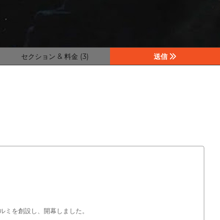
セクション & 料金 (3)
送信
ルミを創設し、開幕しました。