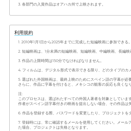
3. 各部門の入賞作品はオアハカ州で上映されます。
利用規約
1. 2010年1月1日から2025年までに完成した短編映画に参加
2. 短編映画は、1分未満の短編映画、短編映画、中編映画、長編
3. 作品の上限時間は150分でなければなりません。
4. フィルムは、デジタル形式で表示できる限り、どのタイプの
5. 選ばれた外国映画は、最終上映のためにスペイン語の字幕が
さらに、作品に字幕を付けると、メキシコの観客の反応も良くな
注:
このプロセスは、選ばれたすべての外国人著者を対象としていま
作者がスペイン語字幕付きの映画を提出しない場合、その作品は
6. 作品を登録する際、パスワードを変更したり、プロジェクト
7. 登録時には、常に確認するメールを使用してください。メー
た場合、プロジェクトは失格となります。