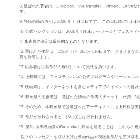
8. 選ばれた著者は、Dropbox、We transfer、Vime
す。
9. 登録の締め切りは 2026 年 11 月 2 日です。 この日以降に
10. 公式セレクションは、2026年11月5日からメールとフェス
11. 審査員の決定は最終的なものとなります。
12. 選ばれた作品は、2026年11月12日から30日まで、さ
賞を授与します。
13. 応募者は応募作品の権利について責任を負います。
14. 上映時間は、フェスティバルの公式プログラムやソーシャル
15. 映画祭は、インターネットを含むメディアでのイベントの普
16. 映画祭の主催者は、選ばれた映画の作者のチケット、旅費、
17. そのため、本映画祭では選ばれたアーティストには上映料は
18. 作品が登録されると、払い戻しは行われません。
19. 第5回国際映画祭のBiophiliaに映画を送ることは、これ
-以下のコンセプトを取り上げた映画作品や視聴覚作品を受け取る