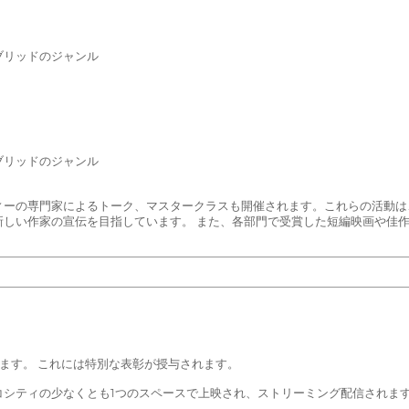
ブリッドのジャンル
ブリッドのジャンル
ィーの専門家によるトーク、マスタークラスも開催されます。これらの活動は
しい作家の宣伝を目指しています。 また、各部門で受賞した短編映画や佳
びます。 これには特別な表彰が授与されます。
シコシティの少なくとも1つのスペースで上映され、ストリーミング配信されま