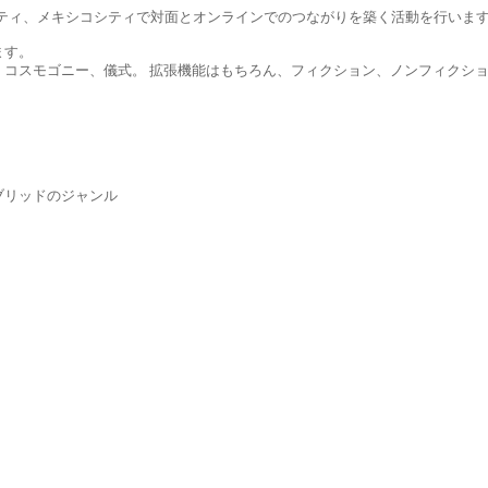
シティ、メキシコシティで対面とオンラインでのつながりを築く活動を行いま
ます。
、コスモゴニー、儀式。 拡張機能はもちろん、フィクション、ノンフィクシ
ブリッドのジャンル