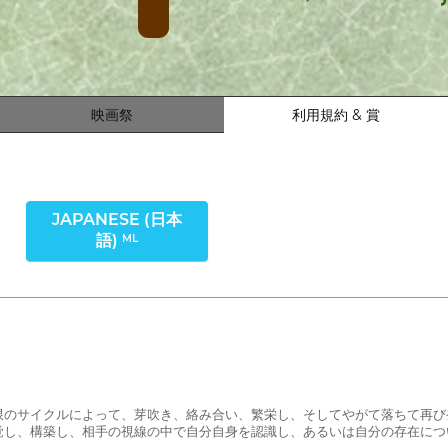
映画祭
利用規約 & 賞
JAPANESE (日本
語)
ML
限のサイクルによって、芽吹き、絡み合い、繁栄し、そしてやがて落ちて再び
覚し、構築し、相手の視線の中で自分自身を認識し、あるいは自分の存在につ