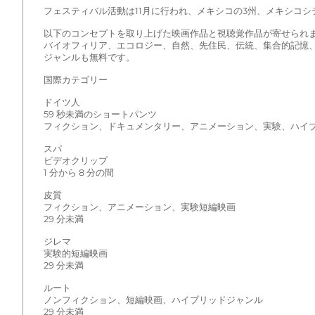
フェスティバル活動は11月に行われ、メキシコの3州、メキシコ
以下のコンセプトを取り上げた映画作品と視聴覚作品が寄せられ
バイオフィリア、エコロジー、自然、先住民、伝統、集合的記憶
ジャンルも無料です。
国際カテゴリー
ドイツ人
59 秒未満のショートパンツ
フィクション、ドキュメンタリー、アニメーション、実験、ハイ
スパ
ビデオクリップ
1 分から 8 分の間
皮質
フィクション、アニメーション、実験短編映画
29 分未満
ジレマ
実験的短編映画
29 分未満
ルート
ノンフィクション、短編映画、ハイブリッドジャンル
29 分未満