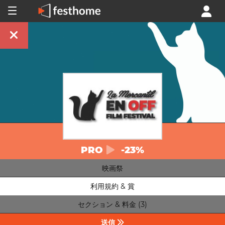
PRO
-23%
映画祭
利用規約 & 賞
セクション & 料金 (3)
送信