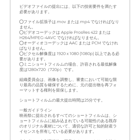
ビデオファイルの提出には、以下の技術要件を満たす
必要があります。
●ファイル拡張子は.mov または.mp4 でなければなり
ません。
●ビデオコーデックは Apple ProsRes 422 または
H264/MPEG-4AVC でなければなりません。
●オーディオコーデックは AAC または PCM でなけれ
ばなりません。
●ピクセル解像度は 1920 x 1080 (1080p) 以上である必
要があります。
●ミニショートフィルムの場合、許容される最低解像
度は1280x720（720p）です。
組織委員会は、画像を調整し、審査において可能な限
り最高の品質を確保するために、元の提出物を再フォ
ーマットする権利を留保します。
ショートフィルムの最大提出時間は25分です。
一般ガイドライン
映画祭に提出されるすべてのショートフィルムは、シ
ョートフィルムに組み込まれている可能性のある既存
のオリジナル素材について、適切な許可と知的財産ラ
イセンスを所有している必要があります。