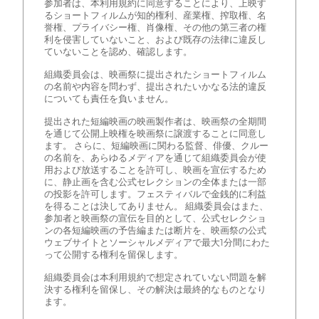
参加者は、本利用規約に同意することにより、上映す
るショートフィルムが知的権利、産業権、搾取権、名
誉権、プライバシー権、肖像権、その他の第三者の権
利を侵害していないこと、および既存の法律に違反し
ていないことを認め、確認します。
組織委員会は、映画祭に提出されたショートフィルム
の名前や内容を問わず、提出されたいかなる法的違反
についても責任を負いません。
提出された短編映画の映画製作者は、映画祭の全期間
を通じて公開上映権を映画祭に譲渡することに同意し
ます。 さらに、短編映画に関わる監督、俳優、クルー
の名前を、あらゆるメディアを通じて組織委員会が使
用および放送することを許可し、映画を宣伝するため
に、静止画を含む公式セレクションの全体または一部
の投影を許可します。フェスティバルで金銭的に利益
を得ることは決してありません。 組織委員会はまた、
参加者と映画祭の宣伝を目的として、公式セレクショ
ンの各短編映画の予告編または断片を、映画祭の公式
ウェブサイトとソーシャルメディアで最大1分間にわた
って公開する権利を留保します。
組織委員会は本利用規約で想定されていない問題を解
決する権利を留保し、その解決は最終的なものとなり
ます。