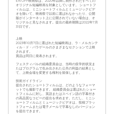
EN OFF映画祭は、2020年以降に制作されたすべての
オリジナル短編映画を対象としています。 ショートフ
ィルムは、ミニショートフィルムとミュージックビデ
オを除いて、映画祭で以前に選ばれなかったり、公開
版がインターネット上に公開されていない場合は、オ
リジナルと見なされます。提出の最終期限は2022年7月
31日です。
上映
2023年10月7日に選ばれた短編映画は、ラ・メルカンテ
ィル・ド・バラゲールのさまざまなセクションで上映
されます。
賞品は同日に発表されます。
フェスティバルの組織委員会は、当時の疫学的状況ま
たはプログラムで生み出された公共の利益の結果とし
て、上映会場を変更する権利を留保します。
技術ガイドライン
提出されたショートフィルムは、どのようなフォーマ
ットでも撮影できます。 組織委員会は選ばれたショー
トフィルムに対し、英語またはスペイン語の字幕付き
の高品質なコピーの提出を求めます。ただし、ミニシ
ョートフィルムとミュージックビデオは、投稿プラッ
トフォームまたは電子メールで字幕なしのバージョン
を提出できます。