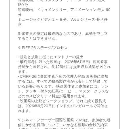
150 分
短編映画、ドキュメンタリー、アニメーション:最大 60
分
ミュージックビデオ:2 ～ 8 分、Web シリーズ-長さ任
意
3. 審査員の決定は最終的なものであり、異議を申し立
てることはできません。
4. FIFF-26 ステージ/プロセス:
• 規則と規則に従ったエントリーの提出
• 最終選考に残った映画は、2026年6月5日に映画祭事
務局から通知され、6月26日には提出遅延通知が送られ
ます。
• CFIFF-26に参加するための代理人登録 映画祭に参加
するには、すべての映画製作者が代表として登録して
いる必要があります。 映画製作者と参加者には、ラン
チ、クッキー付きの紅茶/コーヒー、マスタークラスな
どのホスピタリティ料金が適用されます。
• 映画祭の上映とワークショップ、それに続く授賞式
は、2026年6月20日にインドのバンガロールで開催さ
れます。
5. シネマ・ファーザー国際映画祭-2026は、参加者の通
信にかかる費用について、いかなる種類の金銭的約束