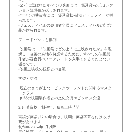
す。
-公式に選ばれたすべての映画には、優秀賞-公式セレク
ション証明書が授与されます。
-すべての受賞者には、優秀賞状-賞状とトロフィーが贈
られます。
-フェスティバルの参加者全員にフェスティバルの記念
品が贈られます。
フィードバックと批判:
-映画祭は、「映画祭でどのように上映されたか」を理
解し、改善の余地を確認するために、すべての映画製
作者が審査員のスコアシートを入手できるまたとない
機会です。
-映画上映後の観客との交流
学習と交流
-現在のさまざまなトピックやトレンドに関するマスタ
ークラス
-仲間の映画製作者との文化交流やビジネス交流
2. 応募資格、制作年、映画上映時間:
言語が英語以外の場合は、映画に英語字幕を付ける必
要があります。
制作年:2024年1月以降
長編映画、ドキュメンタリー、アニメーション:最大