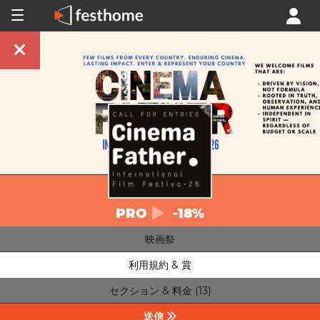
PRO
-18%
映画祭
利用規約 & 賞
セクション & 料金 (13)
送信