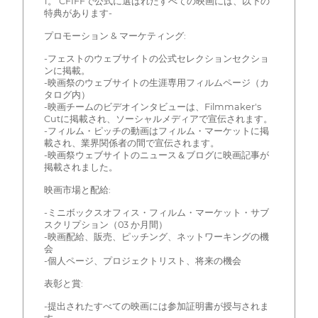
1。 CFIFFで公式に選ばれたすべての映画には、以下の
特典があります-
プロモーション & マーケティング:
-フェストのウェブサイトの公式セレクションセクショ
ンに掲載。
-映画祭のウェブサイトの生涯専用フィルムページ（カ
タログ内）
-映画チームのビデオインタビューは、Filmmaker's
Cutに掲載され、ソーシャルメディアで宣伝されます。
-フィルム・ピッチの動画はフィルム・マーケットに掲
載され、業界関係者の間で宣伝されます。
-映画祭ウェブサイトのニュース＆ブログに映画記事が
掲載されました。
映画市場と配給:
-ミニボックスオフィス・フィルム・マーケット・サブ
スクリプション（03 か月間）
-映画配給、販売、ピッチング、ネットワーキングの機
会
-個人ページ、プロジェクトリスト、将来の機会
表彰と賞:
-提出されたすべての映画には参加証明書が授与されま