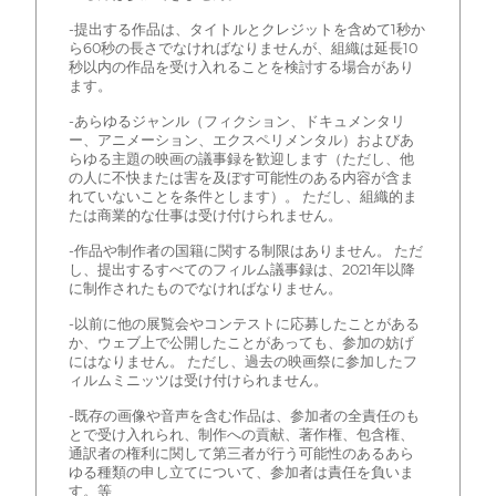
-提出する作品は、タイトルとクレジットを含めて1秒か
ら60秒の長さでなければなりませんが、組織は延長10
秒以内の作品を受け入れることを検討する場合があり
ます。
-あらゆるジャンル（フィクション、ドキュメンタリ
ー、アニメーション、エクスペリメンタル）およびあ
らゆる主題の映画の議事録を歓迎します（ただし、他
の人に不快または害を及ぼす可能性のある内容が含ま
れていないことを条件とします）。 ただし、組織的ま
たは商業的な仕事は受け付けられません。
-作品や制作者の国籍に関する制限はありません。 ただ
し、提出するすべてのフィルム議事録は、2021年以降
に制作されたものでなければなりません。
-以前に他の展覧会やコンテストに応募したことがある
か、ウェブ上で公開したことがあっても、参加の妨げ
にはなりません。 ただし、過去の映画祭に参加したフ
ィルムミニッツは受け付けられません。
-既存の画像や音声を含む作品は、参加者の全責任のも
とで受け入れられ、制作への貢献、著作権、包含権、
通訳者の権利に関して第三者が行う可能性のあるあら
ゆる種類の申し立てについて、参加者は責任を負いま
す。等