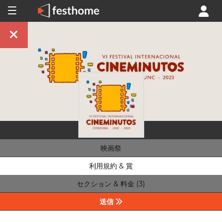
映画祭
利用規約 & 賞
セクション & 料金 (3)
送信