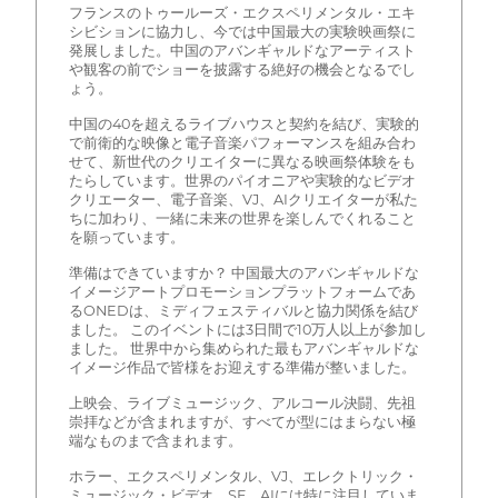
フランスのトゥールーズ・エクスペリメンタル・エキ
シビションに協力し、今では中国最大の実験映画祭に
発展しました。中国のアバンギャルドなアーティスト
や観客の前でショーを披露する絶好の機会となるでし
ょう。
中国の40を超えるライブハウスと契約を結び、実験的
で前衛的な映像と電子音楽パフォーマンスを組み合わ
せて、新世代のクリエイターに異なる映画祭体験をも
たらしています。世界のパイオニアや実験的なビデオ
クリエーター、電子音楽、VJ、AIクリエイターが私た
ちに加わり、一緒に未来の世界を楽しんでくれること
を願っています。
準備はできていますか？ 中国最大のアバンギャルドな
イメージアートプロモーションプラットフォームであ
るONEDは、ミディフェスティバルと協力関係を結び
ました。 このイベントには3日間で10万人以上が参加し
ました。 世界中から集められた最もアバンギャルドな
イメージ作品で皆様をお迎えする準備が整いました。
上映会、ライブミュージック、アルコール決闘、先祖
崇拝などが含まれますが、すべてが型にはまらない極
端なものまで含まれます。
ホラー、エクスペリメンタル、VJ、エレクトリック・
ミュージック・ビデオ、SF、AIには特に注目していま