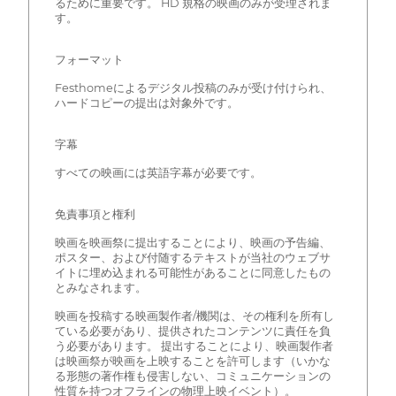
るために重要です。 HD 規格の映画のみが受理されま
す。
フォーマット
Festhomeによるデジタル投稿のみが受け付けられ、
ハードコピーの提出は対象外です。
字幕
すべての映画には英語字幕が必要です。
免責事項と権利
映画を映画祭に提出することにより、映画の予告編、
ポスター、および付随するテキストが当社のウェブサ
イトに埋め込まれる可能性があることに同意したもの
とみなされます。
映画を投稿する映画製作者/機関は、その権利を所有し
ている必要があり、提供されたコンテンツに責任を負
う必要があります。 提出することにより、映画製作者
は映画祭が映画を上映することを許可します（いかな
る形態の著作権も侵害しない、コミュニケーションの
性質を持つオフラインの物理上映イベント）。