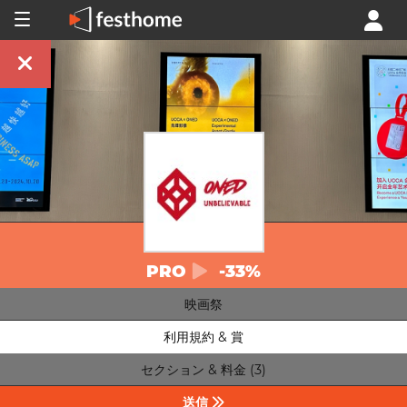
PRO
-33%
映画祭
利用規約 & 賞
セクション & 料金 (3)
送信