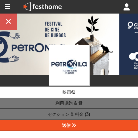
映画祭
利用規約 & 賞
セクション & 料金 (3)
送信