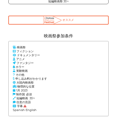
短編映画祭 35'<
オススメ
映画祭参加条件
映画祭
フィクション
ドキュメンタリー
アニメ
ファンタジー
ホラー
実験映画
その他
申し込み料がかかります
大陸内映画祭
物理的な位置
1月 2023
制作国: 必須
短編映画 35'<
任意の言語
字幕
Spanish English