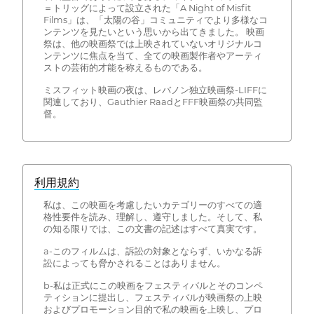
＝トリッグによって設立された「A Night of Misfit
Films」は、「太陽の谷」コミュニティでより多様なコ
ンテンツを見たいという思いから出てきました。 映画
祭は、他の映画祭では上映されていないオリジナルコ
ンテンツに焦点を当て、全ての映画製作者やアーティ
ストの芸術的才能を称えるものである。
ミスフィット映画の夜は、レバノン独立映画祭-LIFFに
関連しており、Gauthier RaadとFFF映画祭の共同監
督。
利用規約
私は、この映画を考慮したいカテゴリーのすべての適
格性要件を読み、理解し、遵守しました。そして、私
の知る限りでは、この文書の記述はすべて真実です。
a-このフィルムは、訴訟の対象とならず、いかなる訴
訟によっても脅かされることはありません。
b-私は正式にこの映画をフェスティバルとそのコンペ
ティションに提出し、フェスティバルが映画祭の上映
およびプロモーション目的で私の映画を上映し、プロ