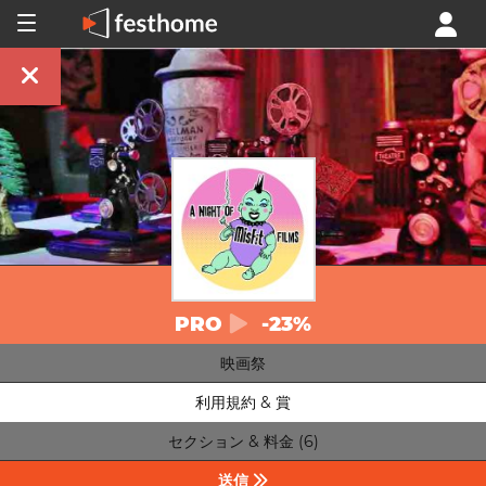
PRO
-23%
映画祭
利用規約 & 賞
セクション & 料金 (6)
送信