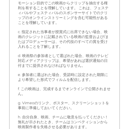
モーション目的でこの映画からクリップを抽出する権
利を有することを理解しています。 これは、フェステ
ィバルやフェスティバルのスポンサーサイトでのクリ
ップのオンラインストリーミングを含む可能性がある
ことを理解しています。
c. 指定された当事者が授賞式に出席できない場合、映
画のクレジットに記載されている映画の監督および/ま
たはプロデューサーは、その代役のすべての賞を受け
入れることを了解します。
d. 映画祭の参加者として選ばれた場合、映画のテレビ
対応メディアクリップは、希望があれば選択通知の日
付までに提供されなければなりません。
e. 参加者に選ばれた場合、受諾時に設定された期限に
より希望した形式でフィルムを配信します。
f. この映画は、完成するまでオンラインで公開されませ
ん。
g. Vimeoのリンク、ポスター、スクリーンショットを
事前に準備しておいてください。
h. 自分自身、映画、チームに敬意を払ってください！
無礼が示されたとき、チームはコンペティションから
映画製作者を失格させる必要があります。