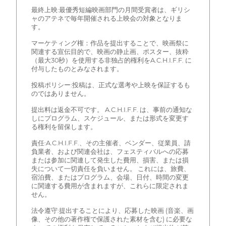
最終上映:最優秀短編映画部門の月間受賞者は、ギリシ
ャのアテネで毎年開催される上映会の対象となりま
す。
マーケティング権：作品を提出することで、映画祭に
関連する宣伝目的で、映画の静止画、ポスター、抜粋
（最大30秒）を使用する非独占的権利をA.C.H.I.F.F. に
付与したものとみなされます。
投稿ポリシー:投稿は、正式な選考や上映を保証するも
のではありません。
提出料は返金不可です。 A.C.H.I.F.F. は、事前の通知な
しにプログラム、スケジュール、または形式を変更す
る権利を留保します。
責任:A.C.H.I.F.F.、その主催者、ベンダー、従業員、請
負業者、および関連会社は、フェスティバルへの応募
または参加に関連して発生した費用、損害、または損
失について一切責任を負いません。 これには、旅費、
宿泊費、またはプログラム、会場、日付、時間の変更
に関連する費用が含まれますが、これらに限定されま
せん。
法令遵守:提出することにより、応募した映画 (音楽、画
像、その他の著作権で保護された素材を含む) に必要な