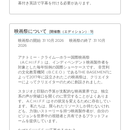
幕付き英語で字幕を付ける必要があります。
映画祭について
(開催数（エディション）: 9)
映画祭の開始: 31 10月 2026 映画祭の終了: 31 10月
2026
アナトミー・クライム—ホラー国際映画祭
（A.C.H.I.F.F.）は、インディペンデント映画製作者を
対象とした毎年恒例の国際ショーケースです。 非営利
の文化教育機関（B.C.E.O.）であるTHE BASEMENTに
よって2017年に設立されたこの映画祭は、クリエイタ
ーによってクリエイターのために創設されました。
スタジオと巨額の予算が支配的な映画業界では、独立
系の声が突破口を開くのに苦労することがよくありま
す。 A.C.H.I.F.F. はその状況を変えるために存在してい
ます。 私たちは、限られたリソースしか持たないけれ
ども、力強いストーリーを持つ映画製作者が、自分の
ビジョンを世界中の視聴者と共有できるプラットフォ
ームを提供しています。