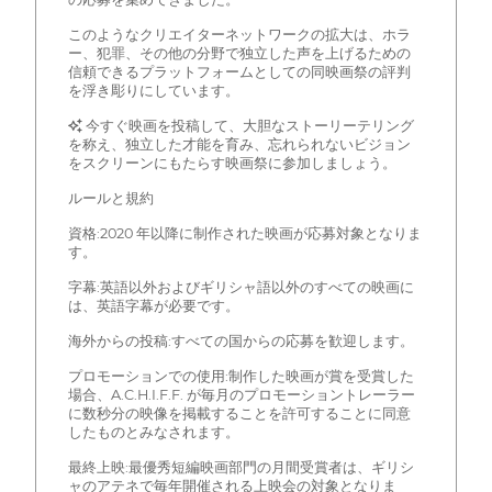
このようなクリエイターネットワークの拡大は、ホラ
ー、犯罪、その他の分野で独立した声を上げるための
信頼できるプラットフォームとしての同映画祭の評判
を浮き彫りにしています。
✨ 今すぐ映画を投稿して、大胆なストーリーテリング
を称え、独立した才能を育み、忘れられないビジョン
をスクリーンにもたらす映画祭に参加しましょう。
ルールと規約
資格:2020 年以降に制作された映画が応募対象となりま
す。
字幕:英語以外およびギリシャ語以外のすべての映画に
は、英語字幕が必要です。
海外からの投稿:すべての国からの応募を歓迎します。
プロモーションでの使用:制作した映画が賞を受賞した
場合、A.C.H.I.F.F. が毎月のプロモーショントレーラー
に数秒分の映像を掲載することを許可することに同意
したものとみなされます。
最終上映:最優秀短編映画部門の月間受賞者は、ギリシ
ャのアテネで毎年開催される上映会の対象となりま