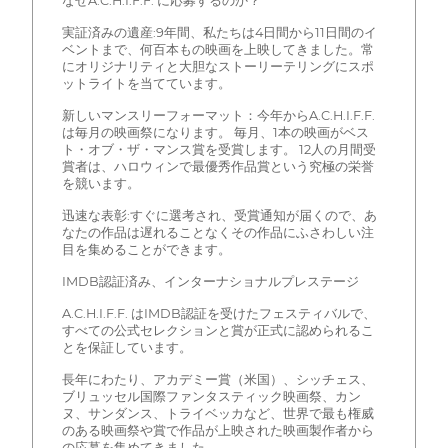
なぜA.C.H.I.F.F. に応募するのか？
実証済みの遺産:9年間、私たちは4日間から11日間のイ
ベントまで、何百本もの映画を上映してきました。常
にオリジナリティと大胆なストーリーテリングにスポ
ットライトを当てています。
新しいマンスリーフォーマット：今年からA.C.H.I.F.F.
は毎月の映画祭になります。 毎月、1本の映画がベス
ト・オブ・ザ・マンス賞を受賞します。 12人の月間受
賞者は、ハロウィンで最優秀作品賞という究極の栄誉
を競います。
迅速な表彰:すぐに選考され、受賞通知が届くので、あ
なたの作品は遅れることなくその作品にふさわしい注
目を集めることができます。
IMDB認証済み、インターナショナルプレステージ
A.C.H.I.F.F. はIMDB認証を受けたフェスティバルで、
すべての公式セレクションと賞が正式に認められるこ
とを保証しています。
長年にわたり、アカデミー賞（米国）、シッチェス、
ブリュッセル国際ファンタスティック映画祭、カン
ヌ、サンダンス、トライベッカなど、世界で最も権威
のある映画祭や賞で作品が上映された映画製作者から
の応募を集めてきました。