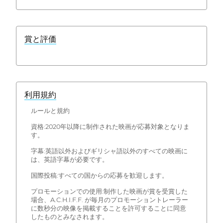
賞と評価
利用規約
ルールと規約
資格:2020年以降に制作された映画が応募対象となりま
す。
字幕:英語以外およびギリシャ語以外のすべての映画に
は、英語字幕が必要です。
国際投稿:すべての国からの応募を歓迎します。
プロモーションでの使用:制作した映画が賞を受賞した
場合、A.C.H.I.F.F. が毎月のプロモーショントレーラー
に数秒分の映像を掲載することを許可することに同意
したものとみなされます。