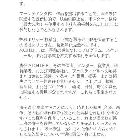
す。
マーケティング権：作品を提出することで、映画祭に
関連する宣伝目的で、映画の静止画、ポスター、抜粋
（最大30秒）を使用する非独占的権利をA.C.H.I.F.F. に
付与したものとみなされます。
投稿ポリシー:投稿は、正式な選考や上映を保証するも
のではありません。 提出料は返金不可です。
A.C.H.I.F.F. は、事前の通知なしにプログラム、スケジ
ュール、または形式を変更する権利を留保します。
責任:A.C.H.I.F.F.、その主催者、ベンダー、従業員、請
負業者、および関連会社は、フェスティバルへの応募
または参加に関連して発生した費用、損害、または損
失について一切責任を負いません。 これには、旅費、
宿泊費、またはプログラム、会場、日付、時間の変更
に関連する費用が含まれますが、これらに限定されま
せん。
法令遵守:提出することにより、応募した映画 (音楽、画
像、その他の著作権で保護された素材を含む) に必要な
すべての権利を保有していること、および提出物が第
三者の権利を侵害していないことを確認したものとみ
なされます。 映画祭は、提出された作品の内容から生
じる法的紛争について一切の責任を負いません。