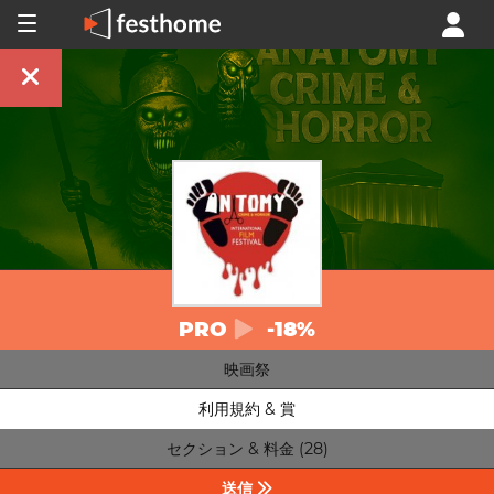
PRO
-18%
映画祭
利用規約 & 賞
セクション & 料金 (28)
送信