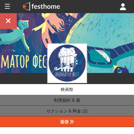
映画祭
利用規約 & 賞
セクション & 料金 (2)
送信