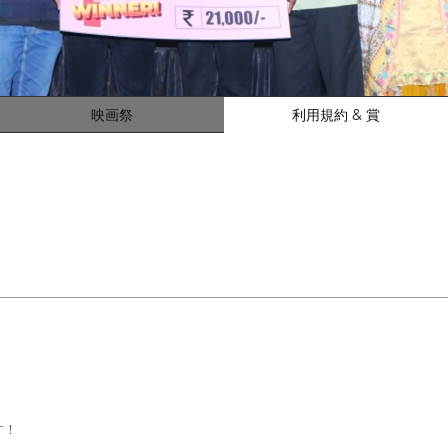
映画祭
利用規約 & 賞
す！