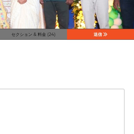
セクション & 料金 (24)
送信