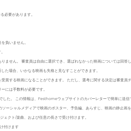
得る必要があります。
任を負いません。
す。
はありません。 審査員は自由に選択でき、選ばれなかった映画については回答
判断した場合、いかなる映画も失格と見なすことができます。
賞を受賞する映画になることができます。 ただし、選考に関する決定は審査員
リーには手数料が必要です。
でした。 この情報は、Festhomeウェブサイトのカバーレターで簡単に送
当社のソーシャルメディアで映画のポスター、予告編、あらすじ、映画の静止画
プロジェクト/楽曲、および任意の長さで受け付けます。
受け付けます