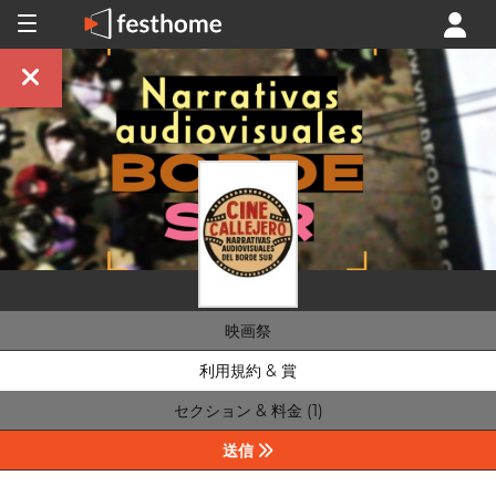
映画祭
利用規約 & 賞
セクション & 料金 (1)
送信