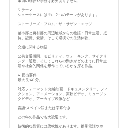
事前の経験や学歴は必要ありません。
3. テーマ
ショーケースには主に 2 つのテーマがあります。
ストーリーズ・フロム・ザ・サザン・エッジ
都市部と農村部の周辺地域からの物語：日常生活、抵
抗、記憶、愛情、そして辺境での生活体験。
交通に関する物語
公共交通機関、モビリティ、ウォーキング、サイクリ
ング、通勤、そしてこれらの動きがどのように日常生
活や社会的関係を形作っているかを探る作品。
4. 提出要件
最大長:40 分。
対応フォーマット:短編映画、ドキュメンタリー、フィ
クション、アニメーション、実験ビデオ、ミュージッ
クビデオ、アーカイブ映像など
言語:スペイン語または字幕付き
どの年の作品でも大歓迎です。
技術的な品質には柔軟性があります。携帯電話やホー