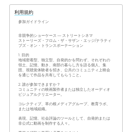
利用規約
参加ガイドライン
非競争的ショーケース — ストリートシネマ
ストーリーズ・フロム・ザ・サザン・エッジ/ナラティ
ブズ・オン・トランスポーテーション
1. 目的
地域密着型、独立型、自発的かを問わず、それぞれの
領土、記憶、動き、南部の暮らし方を語る個人、集
団、視聴覚体験者を招き、公共のコミュニティ上映会
を通じて作品を共有してもらうこと。
2. 誰が参加できますか？
コミュニティの映画製作者または独立したオーディオ
ビジュアルクリエーター。
コレクティブ、草の根メディアグループ、教育ラボ、
または地域組織。
表現、記憶、社会評論のツールとして、自発的または
非公式に動画を制作する人々。