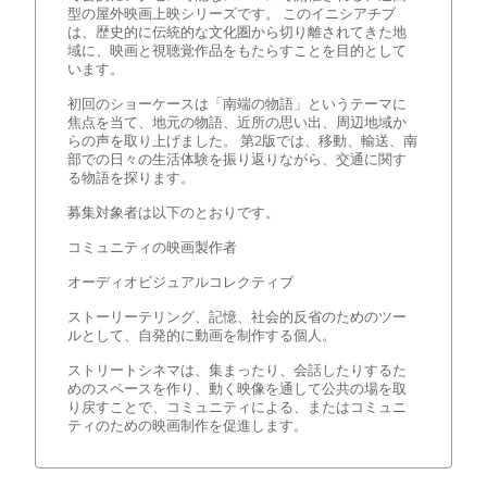
型の屋外映画上映シリーズです。 このイニシアチブ
は、歴史的に伝統的な文化圏から切り離されてきた地
域に、映画と視聴覚作品をもたらすことを目的として
います。
初回のショーケースは「南端の物語」というテーマに
焦点を当て、地元の物語、近所の思い出、周辺地域か
らの声を取り上げました。 第2版では、移動、輸送、南
部での日々の生活体験を振り返りながら、交通に関す
る物語を探ります。
募集対象者は以下のとおりです。
コミュニティの映画製作者
オーディオビジュアルコレクティブ
ストーリーテリング、記憶、社会的反省のためのツー
ルとして、自発的に動画を制作する個人。
ストリートシネマは、集まったり、会話したりするた
めのスペースを作り、動く映像を通して公共の場を取
り戻すことで、コミュニティによる、またはコミュニ
ティのための映画制作を促進します。