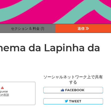
セクション & 料金 (1)
送信
Cinema da Lapinha da
ソーシャルネットワーク上で共有
する
語
FACEBOOK
guese
意の言語
TWEET