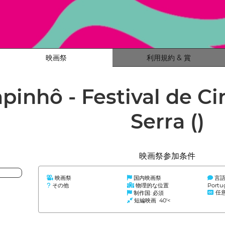
映画祭
利用規約 & 賞
apinhô - Festival de 
Serra
()
映画祭参加条件
映画祭
国内映画祭
言
その他
物理的な位置
Portu
任
制作国: 必須
短編映画 40'<