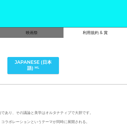
映画祭
利用規約 & 賞
JAPANESE (日本
語)
ML
的であり、その議論と美学はオルタナティブで大胆です。
、コラボレーションというテーマが同時に展開される。