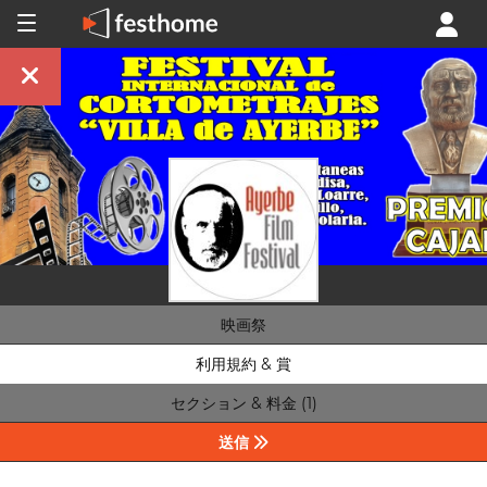
映画祭
利用規約 & 賞
セクション & 料金 (1)
送信