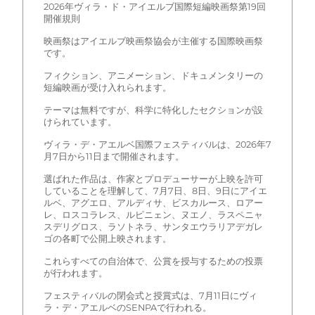
2026年ヴィラ・ド・アイエルブ国際短編映画祭第19回
開催規則
映画祭はアイエルブ映画祭協会が主催する国際映画祭
です。
フィクション、アニメーション、ドキュメンタリーの
短編映画が受け入れられます。
テーマは無料ですが、科学に特化したセクションが設
けられています。
ヴィラ・デ・アエルベ国際フェスティバルは、2026年7
月7日から11日まで開催されます。
選ばれた作品は、作家とプロデューサーが上映を許可
していることを理解して、7月7日、8日、9日にアイエ
ルベ、アグエロ、アルディサ、ビスカルース、ロアー
レ、ロスコラレス、ルピニェン、ヌエノ、ラスペニャ
スデリグロス、ラソトネラ、サンタエウラリアデガレ
ゴの各町で公開上映されます。
これらすべての自治体で、公賞を授与するための投票
が行われます。
フェスティバルの閉会式と授賞式は、7月11日にヴィ
ラ・デ・アエルベのSENPAで行われる。