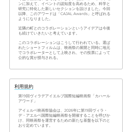
ンに加えて、イベントの認知度を高めるため、科学と
研究に特化した新しいセクションを設けました。今回
以降、このアワードは「CAJAL Awards」と呼ばれる
ようになりました。
近隣の町とのコラボレーションというアイデアは今後
も続けていきたいと考えています。
このコラボレーションはこうして行われている。選ば
れたショートフィルムは、映画祭の展開と同時に地元
でコラボレーターとして上映され、その投票によって
公的な賞が授与される。
利用規約
第19回ヴィラデアイエルブ国際短編映画祭「カハール
アワード」
アイェルベ映画祭協会は、2026年に第19回ヴィラ・
デ・アエルベ国際短編映画祭を開催することを呼びか
け、同映画祭を運営するための新たな基盤を以下のと
おり定めています。