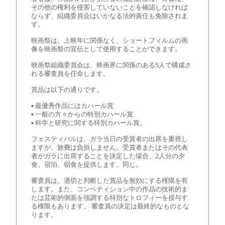
その他の権利を侵害していないことを確認しなければ
ならず、組織委員会はいかなる法的責任も免除されま
す。
映画祭は、上映年に関係なく、ショートフィルムの画
像を映画祭の宣伝として使用することができます。
映画祭組織委員会は、映画界に関係のある5人で構成さ
れる審査員を任命します。
賞品は以下の通りです。
▪ 最優秀作品にはカハール賞
▪ 一般の方々からの特別カハール賞
▪ 科学と研究に関する特別カハール賞。
フェスティバルは、ガラ当日の受賞者の出席を重視し
ますが、旅費は負担しません。受賞者またはその代表
者がガラに出席することを決定した場合、2人分の夕
食、宿泊、朝食を提供します。同じ。
審査員は、適切と判断した賞品を無効にする権限を有
します。また、コンペティション中の作品の技術的ま
たは芸術的側面を強調する特別なトロフィーを授与す
る権限もあります。 審査員の決定は最終的なものとな
ります。