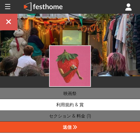
映画祭
利用規約 & 賞
セクション & 料金 (1)
送信