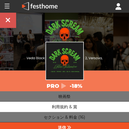
PRO
-18%
映画祭
利用規約 & 賞
セクション & 料金 (16)
送信