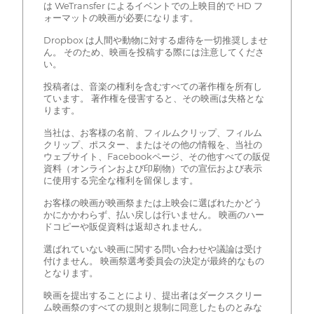
は WeTransfer によるイベントでの上映目的で HD フ
ォーマットの映画が必要になります。
Dropbox は人間や動物に対する虐待を一切推奨しませ
ん。 そのため、映画を投稿する際には注意してくださ
い。
投稿者は、音楽の権利を含むすべての著作権を所有し
ています。 著作権を侵害すると、その映画は失格とな
ります。
当社は、お客様の名前、フィルムクリップ、フィルム
クリップ、ポスター、またはその他の情報を、当社の
ウェブサイト、Facebookページ、その他すべての販促
資料（オンラインおよび印刷物）での宣伝および表示
に使用する完全な権利を留保します。
お客様の映画が映画祭または上映会に選ばれたかどう
かにかかわらず、払い戻しは行いません。 映画のハー
ドコピーや販促資料は返却されません。
選ばれていない映画に関する問い合わせや議論は受け
付けません。 映画祭選考委員会の決定が最終的なもの
となります。
映画を提出することにより、提出者はダークスクリー
ム映画祭のすべての規則と規制に同意したものとみな