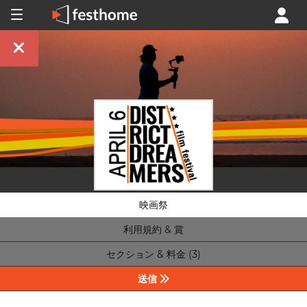
映画祭
利用規約 & 賞
セクション & 料金 (3)
送信