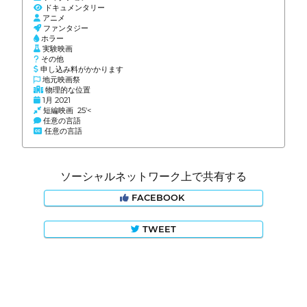
ドキュメンタリー
アニメ
ファンタジー
ホラー
実験映画
その他
申し込み料がかかります
地元映画祭
物理的な位置
1月 2021
短編映画 25'<
任意の言語
任意の言語
ソーシャルネットワーク上で共有する
FACEBOOK
TWEET