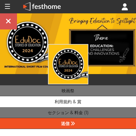
映画祭
利用規約 & 賞
セクション & 料金 (1)
送信