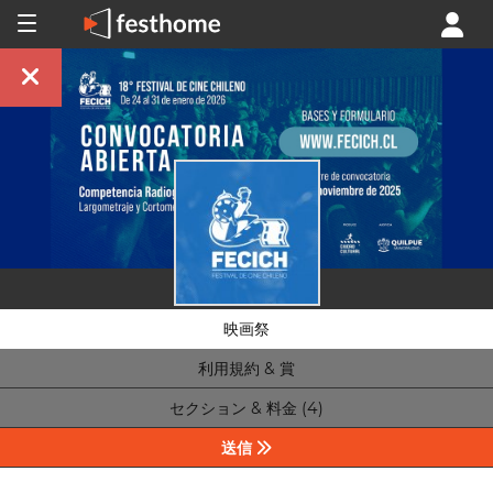
映画祭
利用規約 & 賞
セクション & 料金 (4)
送信