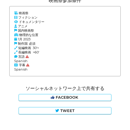
映画祭参加条件
映画祭
フィクション
ドキュメンタリー
アニメ
国内映画祭
物理的な位置
1月 2023
制作国: 必須
短編映画 30'<
長編映画 >60'
言語
Spanish
字幕
Spanish
ソーシャルネットワーク上で共有する
FACEBOOK
TWEET