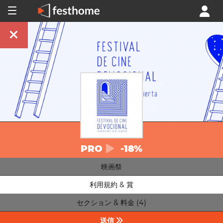
PRO
-18%
映画祭
利用規約 & 賞
セクション & 料金 (4)
送信