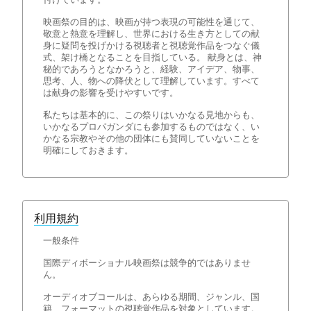
映画祭の目的は、映画が持つ表現の可能性を通じて、
敬意と熱意を理解し、世界における生き方としての献
身に疑問を投げかける視聴者と視聴覚作品をつなぐ儀
式、架け橋となることを目指している。 献身とは、神
秘的であろうとなかろうと、経験、アイデア、物事、
思考、人、物への降伏として理解しています。すべて
は献身の影響を受けやすいです。
私たちは基本的に、この祭りはいかなる見地からも、
いかなるプロパガンダにも参加するものではなく、い
かなる宗教やその他の団体にも賛同していないことを
明確にしておきます。
利用規約
一般条件
国際ディボーショナル映画祭は競争的ではありませ
ん。
オーディオブコールは、あらゆる期間、ジャンル、国
籍、フォーマットの視聴覚作品を対象としています。