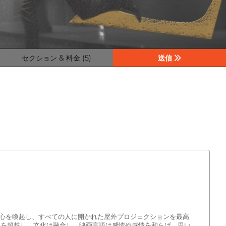
セクション & 料金 (5)
送信
心を喚起し、すべての人に開かれた屋外プロジェクションを最高
代を超越し、文化は融合し、映画言語は感情や感情を和らげ、思い