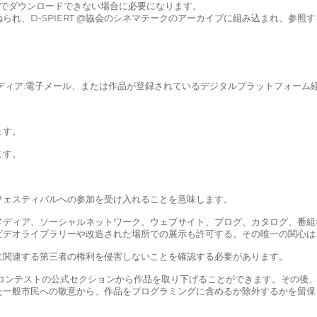
質でダウンロードできない場合に必要になります。
れ、D-SPIERT @協会のシネマテークのアーカイブに組み込まれ、参照
ディア:電子メール、または作品が登録されているデジタルプラットフォーム
ます。
ます。
フェスティバルへの参加を受け入れることを意味します。
メディア、ソーシャルネットワーク、ウェブサイト、ブログ、カタログ、番組
ビデオライブラリーや改造された場所での展示も許可する。その唯一の関心は
に関連する第三者の権利を侵害しないことを確認する必要があります。
ルコンテストの公式セクションから作品を取り下げることができます。その後
た一般市民への敬意から、作品をプログラミングに含めるか除外するかを留保