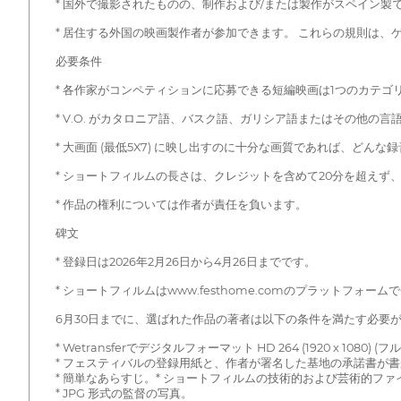
* 国外で撮影されたものの、制作および/または製作がスペイン製
* 居住する外国の映画製作者が参加できます。 これらの規則は、
必要条件
* 各作家がコンペティションに応募できる短編映画は1つのカテゴ
* V.O. がカタロニア語、バスク語、ガリシア語またはその他
* 大画面 (最低5X7) に映し出すのに十分な画質であれば、どん
* ショートフィルムの長さは、クレジットを含めて20分を超えず、R
* 作品の権利については作者が責任を負います。
碑文
* 登録日は2026年2月26日から4月26日までです。
* ショートフィルムはwww.festhome.comのプラットフォー
6月30日までに、選ばれた作品の著者は以下の条件を満たす必要
* Wetransferでデジタルフォーマット HD 264 (1920 x 1080)
* フェスティバルの登録用紙と、作者が署名した基地の承諾書が
* 簡単なあらすじ。* ショートフィルムの技術的および芸術的ファイル
* JPG 形式の監督の写真。