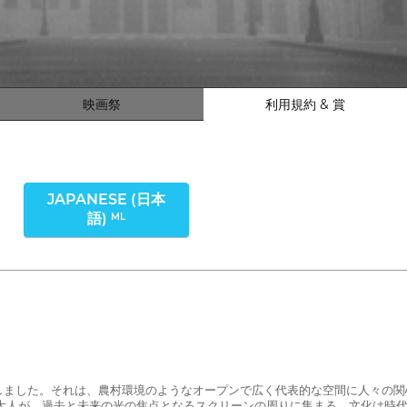
映画祭
利用規約 & 賞
JAPANESE (日本
語)
ML
しました。それは、農村環境のようなオープンで広く代表的な空間に人々の関
と大人が、過去と未来の光の焦点となるスクリーンの周りに集まる。文化は時