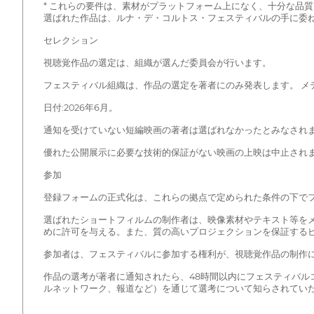
* これらの要件は、素材がプラットフォーム上になく、十分な品
選ばれた作品は、ルナ・デ・コルトス・フェスティバルの手に委ねら
セレクション
視聴覚作品の選定は、組織が選んだ委員会が行います。
フェスティバル組織は、作品の選定を著者にのみ発表します。 メ
日付:2026年6月。
通知を受けていない短編映画の著者は選ばれなかったとみなされ
優れた公開展示に必要な技術的保証がない映画の上映は中止され
参加
登録フォームの正式化は、これらの拠点で定められた条件の下で
選ばれたショートフィルムの制作者は、映像素材やテキスト等を
めに許可を与える。また、質の高いプロジェクションを保証する
参加者は、フェスティバルに参加する権利が、視聴覚作品の制作
作品の選考が著者に通知されたら、48時間以内にフェスティバ
ルネットワーク、報道など）を通じて選考について知らされてい