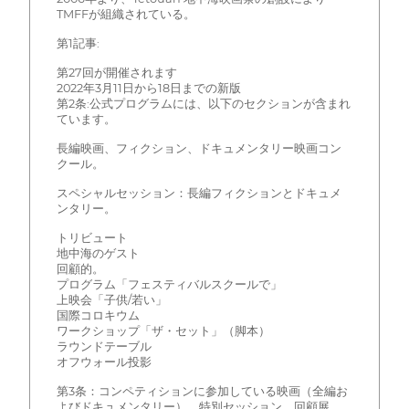
TMFFが組織されている。
第1記事:
第27回が開催されます
2022年3月11日から18日までの新版
第2条:公式プログラムには、以下のセクションが含まれ
ています。
長編映画、フィクション、ドキュメンタリー映画コン
クール。
スペシャルセッション：長編フィクションとドキュメ
ンタリー。
トリビュート
地中海のゲスト
回顧的。
プログラム「フェスティバルスクールで」
上映会「子供/若い」
国際コロキウム
ワークショップ「ザ・セット」（脚本）
ラウンドテーブル
オフウォール投影
第3条：コンペティションに参加している映画（全編お
よびドキュメンタリー）、特別セッション、回顧展