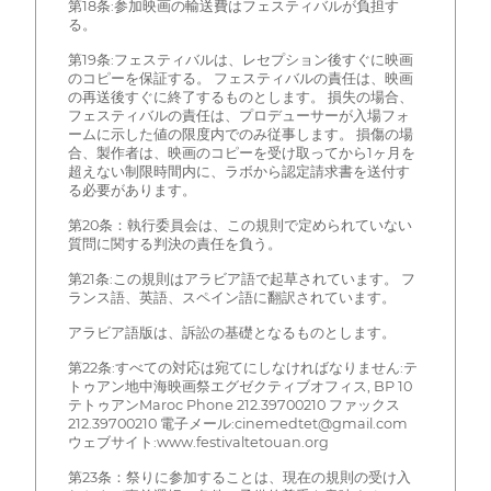
第18条:参加映画の輸送費はフェスティバルが負担す
る。
第19条:フェスティバルは、レセプション後すぐに映画
のコピーを保証する。 フェスティバルの責任は、映画
の再送後すぐに終了するものとします。 損失の場合、
フェスティバルの責任は、プロデューサーが入場フォ
ームに示した値の限度内でのみ従事します。 損傷の場
合、製作者は、映画のコピーを受け取ってから1ヶ月を
超えない制限時間内に、ラボから認定請求書を送付す
る必要があります。
第20条：執行委員会は、この規則で定められていない
質問に関する判決の責任を負う。
第21条:この規則はアラビア語で起草されています。 フ
ランス語、英語、スペイン語に翻訳されています。
アラビア語版は、訴訟の基礎となるものとします。
第22条:すべての対応は宛てにしなければなりません:テ
トゥアン地中海映画祭エグゼクティブオフィス, BP 10
テトゥアンMaroc Phone 212.39700210 ファックス
212.39700210 電子メール:cinemedtet@gmail.com
ウェブサイト:www.festivaltetouan.org
第23条：祭りに参加することは、現在の規則の受け入