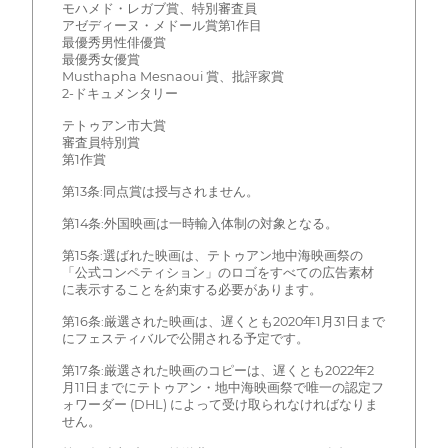
モハメド・レガブ賞、特別審査員
アゼディーヌ・メドール賞第1作目
最優秀男性俳優賞
最優秀女優賞
Musthapha Mesnaoui 賞、批評家賞
2-ドキュメンタリー
テトゥアン市大賞
審査員特別賞
第1作賞
第13条:同点賞は授与されません。
第14条:外国映画は一時輸入体制の対象となる。
第15条:選ばれた映画は、テトゥアン地中海映画祭の
「公式コンペティション」のロゴをすべての広告素材
に表示することを約束する必要があります。
第16条:厳選された映画は、遅くとも2020年1月31日まで
にフェスティバルで公開される予定です。
第17条:厳選された映画のコピーは、遅くとも2022年2
月11日までにテトゥアン・地中海映画祭で唯一の認定フ
ォワーダー (DHL) によって受け取られなければなりま
せん。