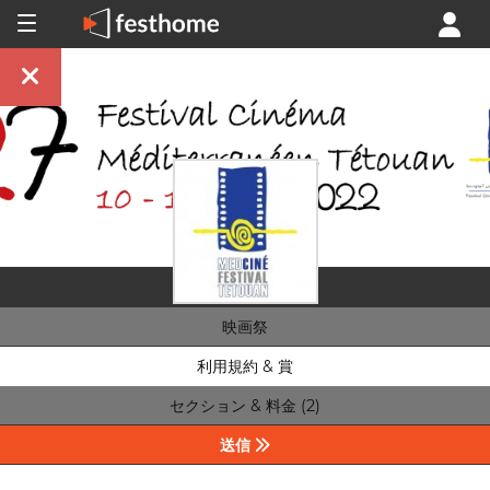
映画祭
利用規約 & 賞
セクション & 料金 (2)
送信