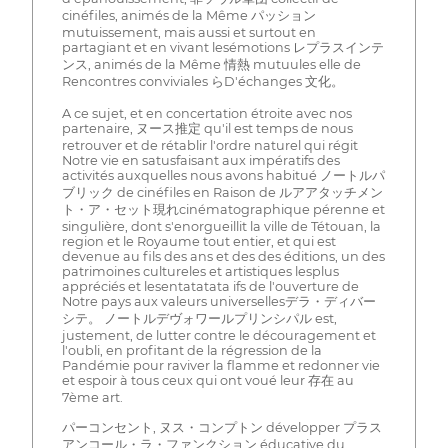
cinéfiles, animés de la Même パッション
mutuissement, mais aussi et surtout en
partagiant et en vivant lesémotions レプラスインテ
ンス, animés de la Même 情熱 mutuules elle de
Rencontres conviviales らD'échanges 文化。
A ce sujet, et en concertation étroite avec nos
partenaire, ヌース推定 qu'il est temps de nous
retrouver et de rétablir l'ordre naturel qui régit
Notre vie en satusfaisant aux impératifs des
activités auxquelles nous avons habitué ノートルパ
ブリック de cinéfiles en Raison de ルアアタッチメン
ト・ア・セット現れcinématographique pérenne et
singulière, dont s'enorgueillit la ville de Tétouan, la
region et le Royaume tout entier, et qui est
devenue au fils des ans et des des éditions, un des
patrimoines cultureles et artistiques lesplus
appréciés et lesentatatata ifs de l'ouverture de
Notre pays aux valeurs universellesデラ・ディバー
シテ。 ノートルデヴォワールプリンシパル est,
justement, de lutter contre le découragement et
l'oubli, en profitant de la régression de la
Pandémie pour raviver la flamme et redonner vie
et espoir à tous ceux qui ont voué leur 存在 au
7ème art.
パーコンセント, ヌス・コンプトン développer プラス
アンコール・ラ・ファンクション éducative du