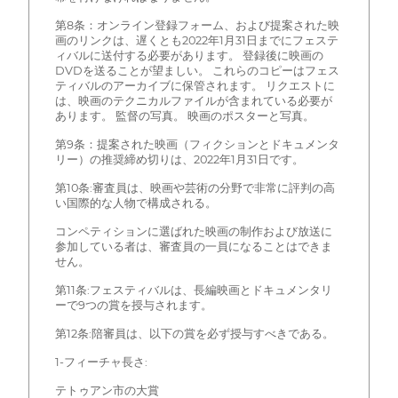
第8条：オンライン登録フォーム、および提案された映
画のリンクは、遅くとも2022年1月31日までにフェステ
ィバルに送付する必要があります。 登録後に映画の
DVDを送ることが望ましい。 これらのコピーはフェス
ティバルのアーカイブに保管されます。 リクエストに
は、映画のテクニカルファイルが含まれている必要が
あります。 監督の写真。 映画のポスターと写真。
第9条：提案された映画（フィクションとドキュメンタ
リー）の推奨締め切りは、2022年1月31日です。
第10条:審査員は、映画や芸術の分野で非常に評判の高
い国際的な人物で構成される。
コンペティションに選ばれた映画の制作および放送に
参加している者は、審査員の一員になることはできま
せん。
第11条:フェスティバルは、長編映画とドキュメンタリ
ーで9つの賞を授与されます。
第12条:陪審員は、以下の賞を必ず授与すべきである。
1-フィーチャ長さ:
テトゥアン市の大賞