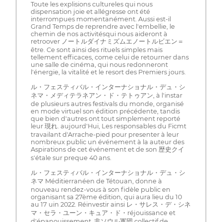
Toute les explisions cultureles qui nous
dispensation joie et allégresse ont été
interrompues momentanément. Aussi est-il
Grand Temps de reprendre avec l'embellie, le
chemin de nos activitésqui nous aideront à
retroover ノートルダイナミズムエノートルビエン＝
être. Ce sont ainsi des rituels simples mais
tellement efficaces, come celui de retourner dans
une salle de cinéma, qui nous redonneront
l'énergie, la vitalité et le resort des Premiers jours.
ル・フェスティバル・インターナショナル・デュ・シ
ネマ・メディテラネアン・ド・テトゥアン, à l'instar
de plusieurs autres festivals du monde, organisé
en mode virtuel son édition précédente, tandis
que bien d'autres ont tout simplement reporté
leur 現れ. aujourd'Hui, Les responsables du Ficmt
travailant d'Arrache-pied pour presenter à leur
nombreux public un événement à la auteur des
Aspirations de cet événement et de son 歴史クイ
s'étale sur preque 40 ans.
ル・フェスティバル・インターナショナル・デュ・シ
ネマ Méditierranéen de Tétouan, donne à
nouveau rendez-vous à son fidèle public en
organisant sa 27ème édition, qui aura lieu du 10
au 17 uin 2022. Réinvestir ainsi レ・サレス・デ・シネ
マ・セラ・ユーン・キュア・ド・réjouissance et
d'épanouissement, 非ソウル軍団 collectif de