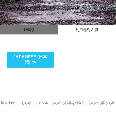
映画祭
利用規約 & 賞
JAPANESE (日本
語)
ML
を取り上げて、あらゆるジャンル、あらゆる観客を対象に、あらゆる国から映