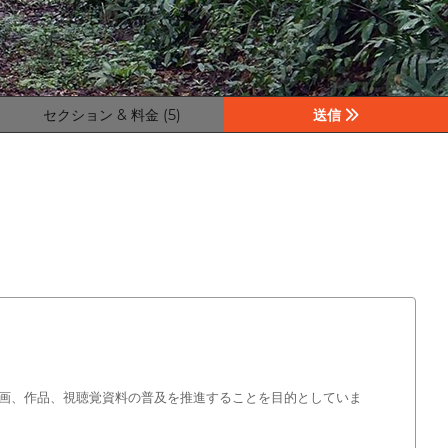
セクション & 料金 (5)
送信
画、作品、視聴覚資料の普及を推進することを目的としていま