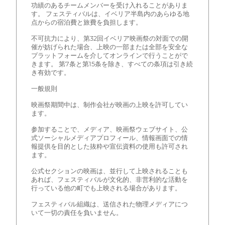
功績のあるチームメンバーを受け入れることがありま
す。 フェスティバルは、イベリア半島内のあらゆる地
点からの宿泊費と旅費を負担します。
不可抗力により、第32回イベリア映画祭の対面での開
催が妨げられた場合、上映の一部または全部を安全な
プラットフォームを介してオンラインで行うことがで
きます。 第7条と第15条を除き、すべての条項は引き続
き有効です。
一般規則
映画祭期間中は、制作会社が映画の上映を許可してい
ます。
参加することで、メディア、映画祭ウェブサイト、公
式ソーシャルメディアプロフィール、情報画面での情
報提供を目的とした抜粋や宣伝資料の使用も許可され
ます。
公式セクションの映画は、並行して上映されることも
あれば、フェスティバルが文化的、非営利的な活動を
行っている他の町でも上映される場合があります。
フェスティバル組織は、送信された物理メディアにつ
いて一切の責任を負いません。