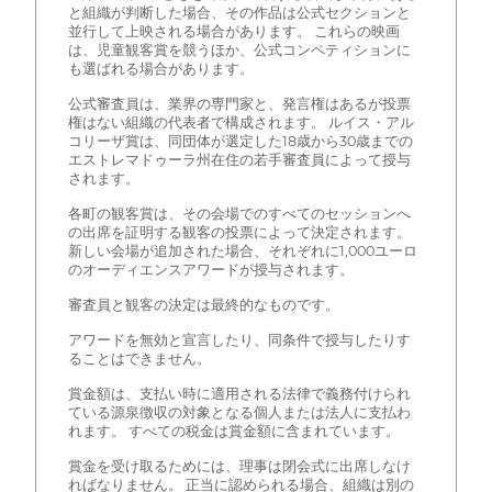
と組織が判断した場合、その作品は公式セクションと
並行して上映される場合があります。 これらの映画
は、児童観客賞を競うほか、公式コンペティションに
も選ばれる場合があります。
公式審査員は、業界の専門家と、発言権はあるが投票
権はない組織の代表者で構成されます。 ルイス・アル
コリーザ賞は、同団体が選定した18歳から30歳までの
エストレマドゥーラ州在住の若手審査員によって授与
されます。
各町の観客賞は、その会場でのすべてのセッションへ
の出席を証明する観客の投票によって決定されます。
新しい会場が追加された場合、それぞれに1,000ユーロ
のオーディエンスアワードが授与されます。
審査員と観客の決定は最終的なものです。
アワードを無効と宣言したり、同条件で授与したりす
ることはできません。
賞金額は、支払い時に適用される法律で義務付けられ
ている源泉徴収の対象となる個人または法人に支払わ
れます。 すべての税金は賞金額に含まれています。
賞金を受け取るためには、理事は閉会式に出席しなけ
ればなりません。 正当に認められる場合、組織は別の