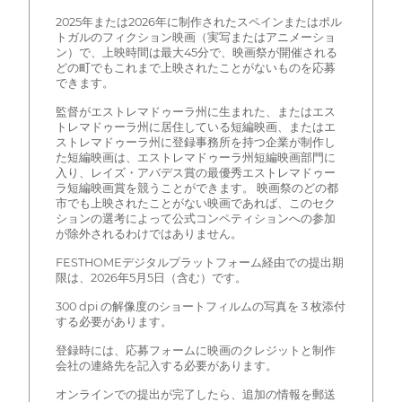
2025年または2026年に制作されたスペインまたはポル
トガルのフィクション映画（実写またはアニメーショ
ン）で、上映時間は最大45分で、映画祭が開催される
どの町でもこれまで上映されたことがないものを応募
できます。
監督がエストレマドゥーラ州に生まれた、またはエス
トレマドゥーラ州に居住している短編映画、またはエ
ストレマドゥーラ州に登録事務所を持つ企業が制作し
た短編映画は、エストレマドゥーラ州短編映画部門に
入り、レイズ・アバデス賞の最優秀エストレマドゥー
ラ短編映画賞を競うことができます。 映画祭のどの都
市でも上映されたことがない映画であれば、このセク
ションの選考によって公式コンペティションへの参加
が除外されるわけではありません。
FESTHOMEデジタルプラットフォーム経由での提出期
限は、2026年5月5日（含む）です。
300 dpi の解像度のショートフィルムの写真を 3 枚添付
する必要があります。
登録時には、応募フォームに映画のクレジットと制作
会社の連絡先を記入する必要があります。
オンラインでの提出が完了したら、追加の情報を郵送