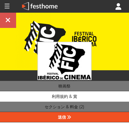
映画祭
利用規約 & 賞
セクション & 料金 (2)
送信