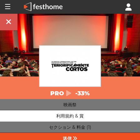
PRO
-33%
映画祭
利用規約 & 賞
セクション & 料金 (1)
送信