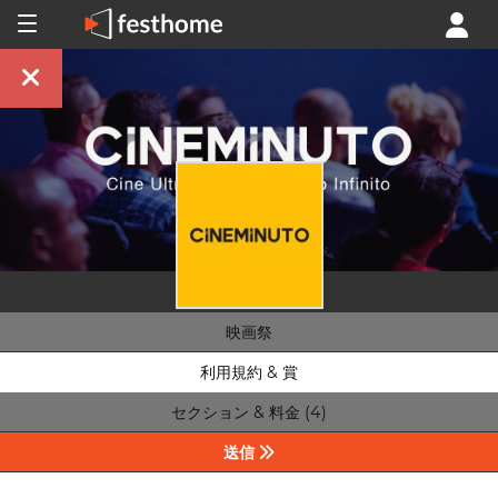
映画祭
利用規約 & 賞
セクション & 料金 (4)
送信