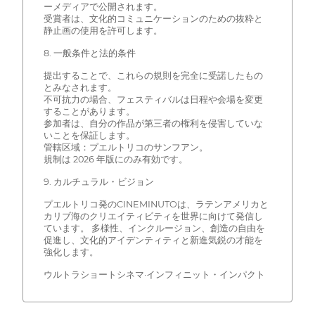
ーメディアで公開されます。
受賞者は、文化的コミュニケーションのための抜粋と
静止画の使用を許可します。
8. 一般条件と法的条件
提出することで、これらの規則を完全に受諾したもの
とみなされます。
不可抗力の場合、フェスティバルは日程や会場を変更
することがあります。
参加者は、自分の作品が第三者の権利を侵害していな
いことを保証します。
管轄区域：プエルトリコのサンフアン。
規制は 2026 年版にのみ有効です。
9. カルチュラル・ビジョン
プエルトリコ発のCINEMINUTOは、ラテンアメリカと
カリブ海のクリエイティビティを世界に向けて発信し
ています。 多様性、インクルージョン、創造の自由を
促進し、文化的アイデンティティと新進気鋭の才能を
強化します。
ウルトラショートシネマ·インフィニット・インパクト