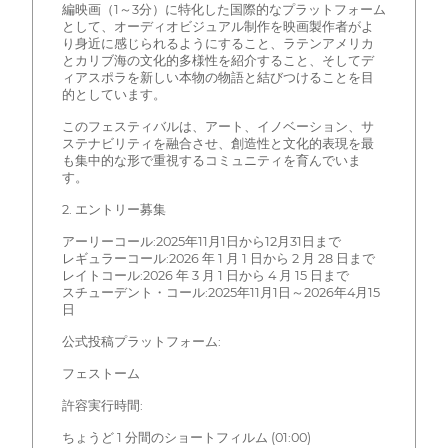
編映画（1～3分）に特化した国際的なプラットフォーム
として、オーディオビジュアル制作を映画製作者がよ
り身近に感じられるようにすること、ラテンアメリカ
とカリブ海の文化的多様性を紹介すること、そしてデ
ィアスポラを新しい本物の物語と結びつけることを目
的としています。
このフェスティバルは、アート、イノベーション、サ
ステナビリティを融合させ、創造性と文化的表現を最
も集中的な形で重視するコミュニティを育んでいま
す。
2. エントリー募集
アーリーコール:2025年11月1日から12月31日まで
レギュラーコール:2026 年 1 月 1 日から 2 月 28 日まで
レイトコール:2026 年 3 月 1 日から 4 月 15 日まで
スチューデント・コール:2025年11月1日～2026年4月15
日
公式投稿プラットフォーム:
フェストーム
許容実行時間:
ちょうど 1 分間のショートフィルム (01:00)