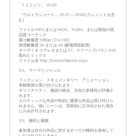
「1 ミニッツ」: 01:00
「ウルトラショート」: 01:01 — 03:00 (クレジットを含
む)
ファイル:MP4 または MOV、H.264、または類似の高
品質コーデック
最小解像度:1080p (フル HD)
推奨解像度:2K または 4K (劇場用投影用)
オーディオ:ステレオまたは 5.1、クリーンでバランスの
取れたミックス
ファイル名:Title_DirectorName.mp4
3.4。 テーマとジャンル
フィクション、ドキュメンタリー、アニメーション、
実験映画が受け付けられます。
オリジナリティ、物語の統合、文化の多様性が評価さ
れます。
エロティックな作品や性的に露骨な作品は受け付けら
れません。強いシーンは、芸術的に正当化された場合
にのみ許可されます。
3.5。 権利と権限
参加者は自分の作品に対するすべての権利を保有して
いなければなりません。