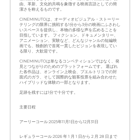
由、革新、文化的共鳴を象徴する映画言語としての簡
潔さを称えるものです。
CINEMINUTOは、オーディオビジュアル・ストーリー
テリングの限界に挑戦する1分から3分の映画にふさわし
いスペースを提供し、本物の多様な声を広めることを
目指しています。 フィクション、ドキュメンタリー、
アニメーション、実験など、どんなジャンルの短編映
画でも、独創的で首尾一貫したビジョンを表現してい
る限り、大歓迎です。
CINEMINUTOは単なるコンペティションではなく、発
見とつながりのためのプラットフォームです。 選ばれ
た各作品は、オンライン上映会、プエルトリコでの対
面式のガラ、そして国際的な観客投票を組み合わせた
ハイブリッドな体験の一部となります。
足跡を残すには1分で十分です。
主要日程
アーリーコール:2025年11月1日から12月31日
レギュラーコール:2026 年 1 月 1 日から 2 月 28 日まで