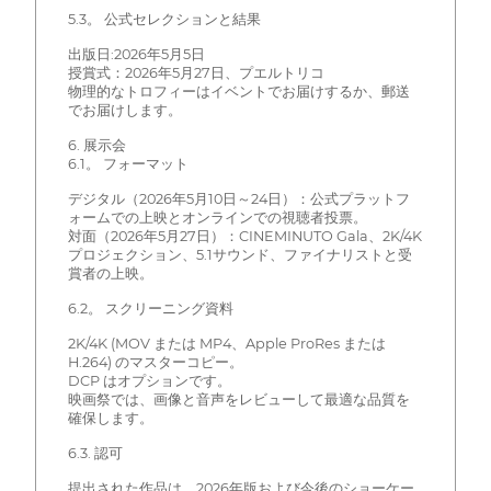
5.3。 公式セレクションと結果
出版日:2026年5月5日
授賞式：2026年5月27日、プエルトリコ
物理的なトロフィーはイベントでお届けするか、郵送
でお届けします。
6. 展示会
6.1。 フォーマット
デジタル（2026年5月10日～24日）：公式プラットフ
ォームでの上映とオンラインでの視聴者投票。
対面（2026年5月27日）：CINEMINUTO Gala、2K/4K
プロジェクション、5.1サウンド、ファイナリストと受
賞者の上映。
6.2。 スクリーニング資料
2K/4K (MOV または MP4、Apple ProRes または
H.264) のマスターコピー。
DCP はオプションです。
映画祭では、画像と音声をレビューして最適な品質を
確保します。
6.3. 認可
提出された作品は、2026年版および今後のショーケー