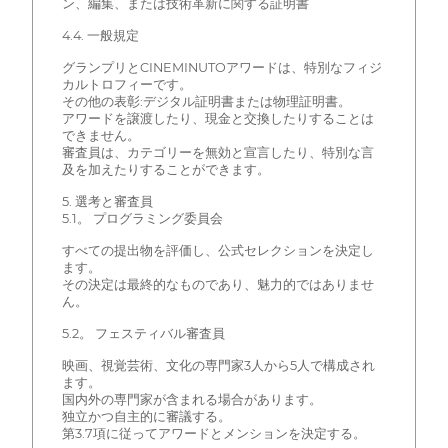
ン、編集、または技術革新に関する証明書
4.4. 一般規定
グランプリとCINEMINUTOアワードは、特別なフィジ
カルトロフィーです。
その他の表彰:デジタル証明書または物理証明書。
アワードを譲渡したり、現金と交換したりすることは
できません。
審査員は、カテゴリーを無効と宣言したり、特別な言
及を加えたりすることができます。
5. 選考と審査員
5.1。 プログラミング委員会
すべての提出物を評価し、公式セレクションを決定し
ます。
その決定は最終的なものであり、魅力的ではありませ
ん。
5.2。 フェスティバル審査員
映画、視覚芸術、文化の専門家3人から5人で構成され
ます。
国内外の専門家が含まれる場合があります。
独立かつ自主的に審議する。
第3.7項に従ってアワードとメンションを決定する。