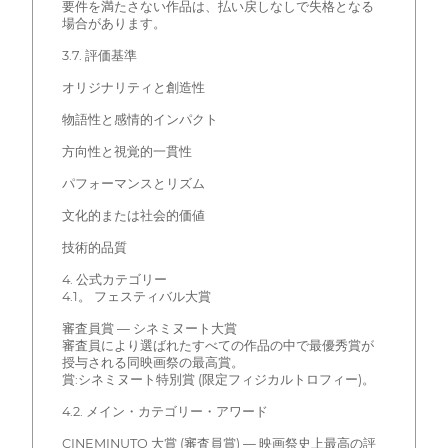
要件を満たさない作品は、払い戻しなしで失格となる
場合があります。
3.7. 評価基準
オリジナリティと創造性
物語性と感情的インパクト
方向性と視覚的一貫性
パフォーマンスとリズム
文化的または社会的価値
技術的品質
4. 公式カテゴリー
4.1。 フェスティバル大賞
審査員賞 — シネミヌート大賞
審査員により選ばれたすべての作品の中で最優秀賞が
授与される同映画祭の最高賞。
賞:シネミヌート特別賞 (限定フィジカルトロフィー)。
4.2. メイン・カテゴリー・アワード
CINEMINUTO 大賞 (審査員賞) — 映画祭史上最高の評