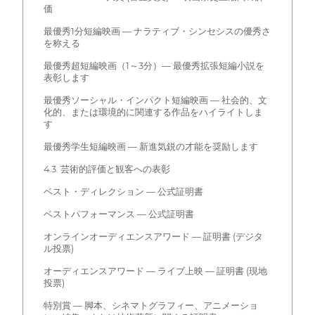
価
最優秀1分短編映画 — ナラティブ・シンセシスの優秀さ
を称える
最優秀超短編映画（1～3分）— 最優秀拡張短編小説を
表彰します
最優秀ソーシャル・インパクト短編映画 — 社会的、文
化的、または環境的に関連する作品をハイライトしま
す
最優秀学生短編映画 — 新進気鋭の才能を奨励します
4.3. 芸術的評価と観客への表彰
ベスト・ディレクション — 公式証明書
ベストパフォーマンス — 公式証明書
オンラインオーディエンスアワード — 証明書 (デジタ
ル投票)
オーディエンスアワード — ライブ上映 — 証明書 (現地
投票)
特別賞 — 脚本、シネマトグラフィー、アニメーショ