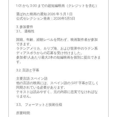
1:01 から 3:00 までの超短編映画（クレジットを含む）
選ばれた映画の通知:2026 年 5 月 1 日
公式セレクション発表：2026年5月5日
3. 参加要件
3.1。 適格性
国籍、年齢、経験レベルを問わず、映画製作者が参加
できます。
ラテンアメリカ、カリブ海、および世界中のラテン系
ディアスポラからの応募を受け付けました。
参加者1人あたり最大2本の短編映画を個別に提出できま
す。
3.2. 言語と字幕
主要言語:スペイン語
他の言語の映画には、スペイン語の.SRT 字幕が正しく
同期されている必要があります。
テキストは読みやすく、元の内容に忠実でなければな
りません。
3.3。 フォーマットと技術仕様
所要時間: