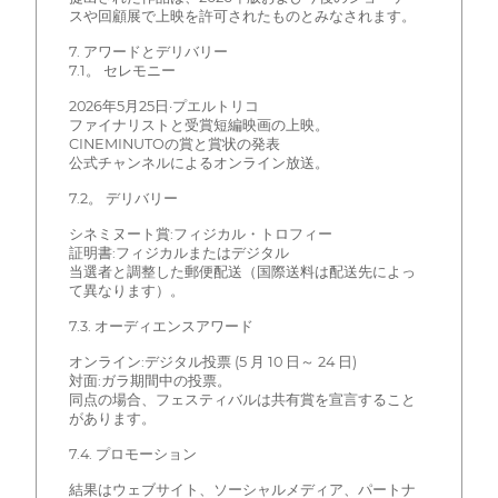
スや回顧展で上映を許可されたものとみなされます。
7. アワードとデリバリー
7.1。 セレモニー
2026年5月25日·プエルトリコ
ファイナリストと受賞短編映画の上映。
CINEMINUTOの賞と賞状の発表
公式チャンネルによるオンライン放送。
7.2。 デリバリー
シネミヌート賞:フィジカル・トロフィー
証明書:フィジカルまたはデジタル
当選者と調整した郵便配送（国際送料は配送先によっ
て異なります）。
7.3. オーディエンスアワード
オンライン:デジタル投票 (5 月 10 日～ 24 日)
対面:ガラ期間中の投票。
同点の場合、フェスティバルは共有賞を宣言すること
があります。
7.4. プロモーション
結果はウェブサイト、ソーシャルメディア、パートナ