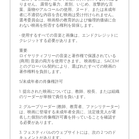
りません。 露骨な暴力、差別、いじめ、攻撃的な言
葉、薬物やアルコールの使用、ヌード、または未成年
者に不適切な内容を含む映画は受け付けられません。
選考委員会は、映画祭の教育的および倫理的価値に合
わない映画を拒否する権利を留保します。
• 使用するすべての音楽と画像は、エンドクレジットに
クレジットする必要があります。
重要:
ロイヤリティフリーの音楽と著作権で保護されている
(商用) 音楽の両方を使用できます。 映画祭は、SACEM
とのグローバル契約により、選ばれたすべての映画の
著作権料を負担します。
5/未成年者の肖像権許可
1. 提出された映画については、教師、校長、または組織
のリーダーが単独で責任を負います。
2. グループリーダー (教師、教育者、ファシリテーター)
は、映画に登場する未成年者全員に、法定後見人が署
名した個別の肖像権許可書を持っていることを確認す
る必要があります。
3. フェスティバルのウェブサイトには、次の 2 つのド
キュメントがあります。