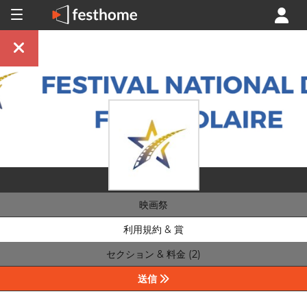
映画祭
利用規約 & 賞
セクション & 料金 (2)
送信