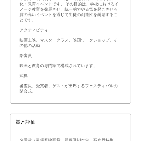
化・教育イベントです。 その目的は、学校におけるイ
メージ教育を発展させ、統一的でやる気を起こさせる
質の高いイベントを通じて生徒の創造性を奨励するこ
とです。
アクティビティ
映画上映、マスタークラス、映画ワークショップ、そ
の他の活動
陪審員
映画と教育の専門家で構成されています。
式典
審査員、受賞者、ゲストが出席するフェスティバルの
閉会式。
賞と評価
名誉賞（最優秀映画賞、最優秀脚本賞、審査員特別