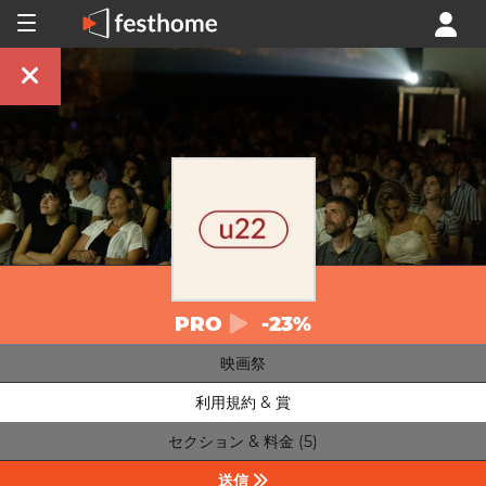
PRO
-23%
映画祭
利用規約 & 賞
セクション & 料金 (5)
送信