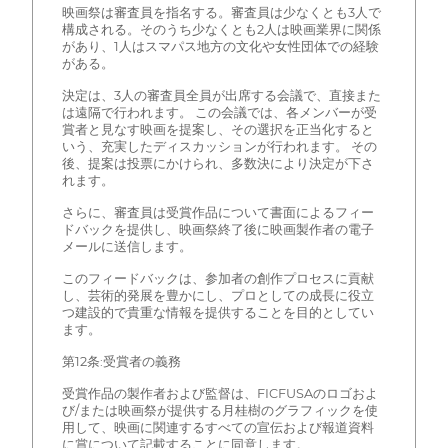
映画祭は審査員を指名する。審査員は少なくとも3人で
構成される。そのうち少なくとも2人は映画業界に関係
があり、1人はスマパス地方の文化や女性団体での経験
がある。
決定は、3人の審査員全員が出席する会議で、直接また
は遠隔で行われます。 この会議では、各メンバーが受
賞者と見なす映画を提案し、その選択を正当化すると
いう、充実したディスカッションが行われます。 その
後、提案は投票にかけられ、多数決により決定が下さ
れます。
さらに、審査員は受賞作品について書面によるフィー
ドバックを提供し、映画祭終了後に映画製作者の電子
メールに送信します。
このフィードバックは、参加者の創作プロセスに貢献
し、芸術的発展を豊かにし、プロとしての成長に役立
つ建設的で貴重な情報を提供することを目的としてい
ます。
第12条:受賞者の義務
受賞作品の製作者および監督は、FICFUSAのロゴおよ
び/または映画祭が提供する月桂樹のグラフィックを使
用して、映画に関連するすべての宣伝および報道資料
に賞について記載することに同意します。