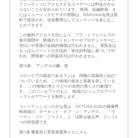
てコンテンツにアクセスするユーザーには料金がかか
らないことが定められています。 映画、短編映画、ま
たはミュージックビデオの視聴は、Bibliotele会員は無
料で提供され、追加費用なしでコンテンツを楽しむこ
とができます。
この無料アクセス方式により、プラットフォームでの
展示期間中、映画のライセンサーやプロデューサーに
支払いや直接の金銭的補償は行われません。 展覧会は
もっぱらイベントの文化的・宣伝的利益に基づいて行
われ、関係者への利益供与は行われません。
第10条:「アンデスの蘭」賞
コロンビアの国花であるランは、同種の花栽培と結び
ついているため、この地域の進歩と発展を表していま
す。 この地域の色とりどりの自然の美しさの象徴で
す。 このコンセプトのもと、地域のビジュアルアーテ
ィストがアワードを制作します。
コンペティションの主な賞は、FICFUSA 2026の最優秀
映画賞の「オーキッド・オブ・ジ・アンデス」、「ウ
ーマン・フー・ファイト」と「沈黙を破る声」という2
つの特別賞です。
第11条:審査員と受賞者選考メカニズム