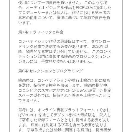
使用について一切責任を負いません。 このような場
合、オーディオビジュアル作品をFICFUSAに提出した
プロデューサーまたは個人は、作品における第三者の
素材の使用について、法律に基づいて単独で責任を負
います。
第7条:トラフィックと料金
コンペティション作品の最終版はすべて、ダウンロー
ドリンク経由で送信する必要があります。 2020年以
降、物理的な素材は受け付けていません。 このコンペ
ティション部門に参加する映画のプロジェクションレ
ンタルには、手数料や支払いはありません。
第8条:セレクションとプログラミング
映画祭は、コンペティションや並行上映のために映画
を選び、招待する権利を留保します。 映画祭期間中、
コロンビアのスマパス地方にFICFUSAが設置した指定
スペース以外では、招待された映画を上映することは
できません。
選考には、オンライン視聴プラットフォーム（できれ
ばVimeo）を通じてデジタル形式の最終版を、記入し
て署名した登録フォームとともに提出する必要があり
ます。 映画には対応する字幕も含める必要がありま
す。 字幕作成または登録に関連する費用は、提出者が