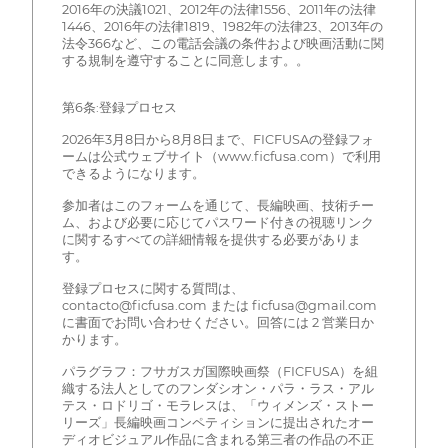
2016年の決議1021、2012年の法律1556、2011年の法律
1446、2016年の法律1819、1982年の法律23、2013年の
法令366など、この電話会議の条件および映画活動に関
する規制を遵守することに同意します。。
第6条:登録プロセス
2026年3月8日から8月8日まで、FICFUSAの登録フォ
ームは公式ウェブサイト（www.ficfusa.com）で利用
できるようになります。
参加者はこのフォームを通じて、長編映画、技術チー
ム、および必要に応じてパスワード付きの視聴リンク
に関するすべての詳細情報を提供する必要がありま
す。
登録プロセスに関する質問は、
contacto@ficfusa.com または ficfusa@gmail.com
に書面でお問い合わせください。回答には 2 営業日か
かります。
パラグラフ：フサガスガ国際映画祭（FICFUSA）を組
織する法人としてのフンダシオン・パラ・ラス・アル
テス・ロドリゴ・モラレスは、「ウィメンズ・ストー
リーズ」長編映画コンペティションに提出されたオー
ディオビジュアル作品に含まれる第三者の作品の不正