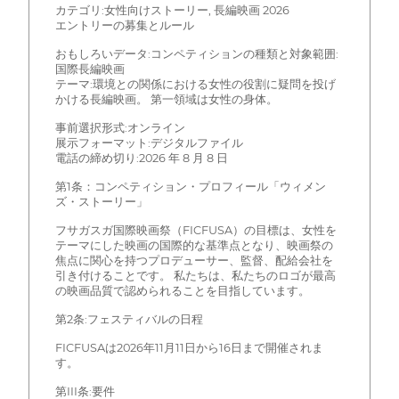
カテゴリ:女性向けストーリー, 長編映画 2026
エントリーの募集とルール
おもしろいデータ:コンペティションの種類と対象範囲:
国際長編映画
テーマ:環境との関係における女性の役割に疑問を投げ
かける長編映画。 第一領域は女性の身体。
事前選択形式:オンライン
展示フォーマット:デジタルファイル
電話の締め切り:2026 年 8 月 8 日
第1条：コンペティション・プロフィール「ウィメン
ズ・ストーリー」
フサガスガ国際映画祭（FICFUSA）の目標は、女性を
テーマにした映画の国際的な基準点となり、映画祭の
焦点に関心を持つプロデューサー、監督、配給会社を
引き付けることです。 私たちは、私たちのロゴが最高
の映画品質で認められることを目指しています。
第2条:フェスティバルの日程
FICFUSAは2026年11月11日から16日まで開催されま
す。
第III条:要件