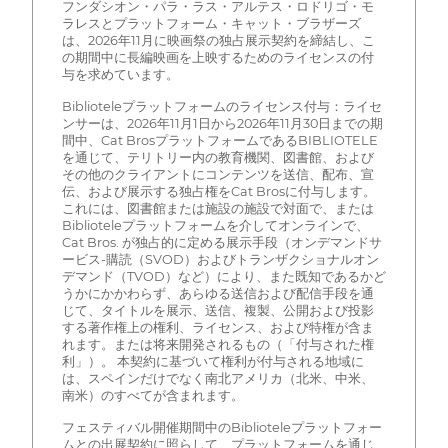
フンダシオン・パラ・ラス・アルテス・ロドリゴ・モ
ラレスとプラットフォーム・キャット・ブラザーズ
は、2026年11月に映画祭の独占展示契約を締結し、こ
の期間中に長編映画を上映するためのライセンスの付
与を求めています。
Biblioteleプラットフォームのライセンス付与：ライセ
ンサーは、2026年11月1日から2026年11月30日までの期
間中、Cat BrosプラットフォームであるBIBLIOTELE
を通じて、テリトリー内の教育機関、図書館、および
その他のクライアントにコンテンツを送信、配布、宣
伝、および展示する独占権をCat Brosに付与します。
これには、図書館または施設の施設で対面で、または
Biblioteleプラットフォームを介してオンラインで、
Cat Bros. が独占的に定める展示手段（オンデマンドサ
ービス-購読（SVOD）およびトランザクショナルオン
デマンド（TVOD）など）により、また既知であるかど
うかにかかわらず、あらゆる送信および配信手段を通
じて、タイトルを展示、送信、複製、公開および投影
する著作権上の権利、ライセンス、および特権が含ま
れます。または将来開発されるもの（「付与された権
利」）。 本契約に基づいて権利が付与される地域に
は、スペインだけでなく南北アメリカ（北米、中米、
南米）のすべてが含まれます。
フェスティバル開催期間中のBiblioteleプラットフォー
ムとの出展契約に照らして、プラットフォームを通じ