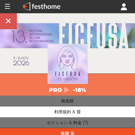
PRO
-18%
映画祭
利用規約 & 賞
セクション & 料金 (7)
送信