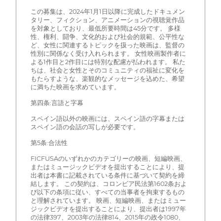
この募集は、2024年1月1日以降に完成したドキュメン
タリー、フィクション、アニメーションの視聴覚作品
を対象としており、最低所要時間は45分です。 多様
性、権利、闘争、文化的および社会的規範、公平性な
ど、女性に関連するトピックを扱った映画は、監督の
性別に関係なく受け入れられます。 女性映画製作者に
よる1作目と2作目には特別な配慮が払われます。 私た
ちは、社会と女性とそのコミュニティの福祉に変化を
もたらすような、楽観的なメッセージを込めた、希望
に満ちた映画を求めています。
第四条:言語と字幕
スペイン語以外の映画には、スペイン語の字幕または
スペイン語の会話の写しが必要です。
第5条:合法性
FICFUSAのいずれかのカテゴリーの映画、短編映画、
またはミュージックビデオを提出することにより、提
出者は本書に記載されている条件に基づいて契約を締
結します。 この契約は、コロンビア民法第1602条およ
び以下の条項に従い、すべての当事者を拘束するもの
と理解されています。 映画、短編映画、またはミュー
ジックビデオを提出することにより、提出者は1997年
の法律397、2003年の法律814、2015年の政令1080、