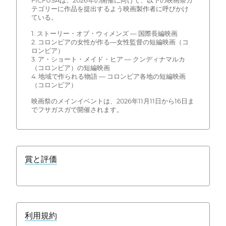
FICFUSAは、2026年の開催に向けて、以下の映画祭カ
テゴリーに作品を提出するよう映画製作者に呼びかけ
ている。
1. ストーリー・オブ・ウィメンズ — 国際長編映画
2. コロンビアの女性が作る—女性監督の短編映画（コ
ロンビア）
3. ア・ショート・メイド・ヒア — クンディナマルカ
（コロンビア）の短編映画
4. 地域で作られる物語 — コロンビア各地の短編映画
（コロンビア）
映画祭のメインイベントは、2026年11月11日から16日ま
でフサガスガで開催されます。
賞と評価
利用規約