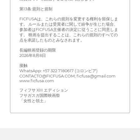
第13条:規則と規制
FICFUSAは、これらの規則を変更する権利を留保しま
す。 ルールまたは受賞者に関して紛争が生じた場合、
参加者はFICFUSA主催者の決定に従うことに同意しま
す。 映画を提出することは、これらの規則のすべての
点を承諾したものとみなされます。
長編映画登録の期限
2026年8月8日
接触
WhatsApp: +57 322 7180617 (コロンビア)
CONTACTO@FICFUSA.COM; ficfusa@gmail.com
www.ficfusa.com
フィフサ XIII エディション
フサガスガ国際映画祭
「女性と領土」