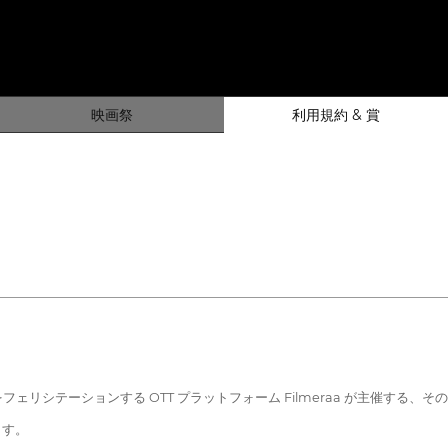
映画祭
利用規約 & 賞
メーカーをフェリシテーションする OTT プラットフォーム Filmeraa が主催
ます。