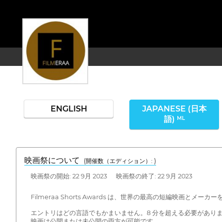
ENGLISH
JAPANESE (日本
語)
ML
映画祭について
(開催数（エディション）: )
映画祭の開始: 22 9月 2023 映画祭の終了: 22 9月 2023
Filmeraa Shorts Awards は、世界の最高の短編映画と
エントリはどの言語でもかまいません。8 分を超える必要があり
映画は公開または未公開の両方が可能です。