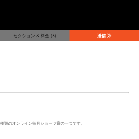
セクション & 料金 (3)
送信
する、その種類のオンライン毎月ショーツ賞の一つです。