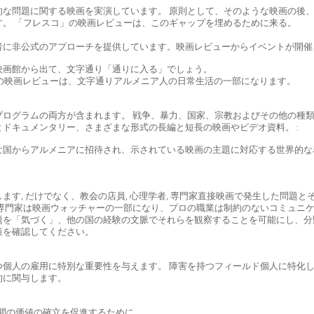
的な問題に関する映画を実演しています。 原則として、そのような映画の後
。 「フレスコ」の映画レビューは、このギャップを埋めるために来る。
者に非公式のアプローチを提供しています。映画レビューからイベントが開催
映画館から出て、文字通り「通りに入る」でしょう。
の映画レビューは、文字通りアルメニア人の日常生活の一部になります。
プログラムの両方が含まれます。 戦争、暴力、国家、宗教およびその他の種
ドキュメンタリー、さまざまな形式の長編と短長の映画やビデオ資料。 :
な国からアルメニアに招待され、示されている映画の主題に対応する世界的な
す, だけでなく、教会の店員, 心理学者, 専門家直接映画で発生した問題と
専門家は映画ウォッチャーの一部になり、プロの職業は制約のないコミュニケ
題を「気づく」、他の国の経験の文脈でそれらを観察することを可能にし、分
策を確認してください。
つ個人の雇用に特別な重要性を与えます。 障害を持つフィールド個人に特化
的に関与します。
間の価値の確立を促進するために、