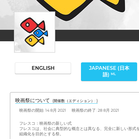
ENGLISH
JAPANESE (日本
語)
ML
映画祭について
(開催数（エディション）: )
映画祭の開始: 14 8月 2021 映画祭の終了: 28 8月 2021
フレスコ：映画祭の新しい式
フレスコは、社会に典型的な概念とは異なる、完全に新しい形式
組織化を目的とする祭。