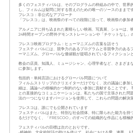
多くのフェスティバルは、そのプログラムの枠組みの中で、世界
し、フィルムは疑問に対する答えのための唯一のソースのままです
フレスコ：非公式なアプローチ
「フレスコ」は、映画祭のすべての段階に沿って、映画祭の参加
アルメニアに持ち込まれた素晴らしい映画、写真展、ショーは、
24時間オープンの野外デモンストレーションや「チケットなし」
フレスコ映画プログラム：ヒューマニズムの言葉を話そう
フェスティバルには、競争力のあるプログラムと非競争力のある
ーマニズム、グローバルな価値観が提唱されているフィクションと
教会の店員、知識人、ミュージシャン、心理学者など、さまざま
に参加します。
包括的・単純言語におけるグローバル問題について
フィルムストリップのクリエイターだけでなく、次の議論に参加しま
細は、議論への積極的かつ制約のない参加に貢献することです。 
との直接的なコミュニケーションは、私たちの国で主張された問
法の一つになりますバージョンを使用して、これらの問題の解決
フレスコは、誰にでも公開されています
フェスティバルはまた、特別な社会団体、特に限られた能力を持
るだけでなく、「FRESCOO」のすべての組織的な作品にも積極
フェスティバルの目標は次のとおりです。
-精神的、文化的対話の助けを借りて、社会における愛、連帯、人