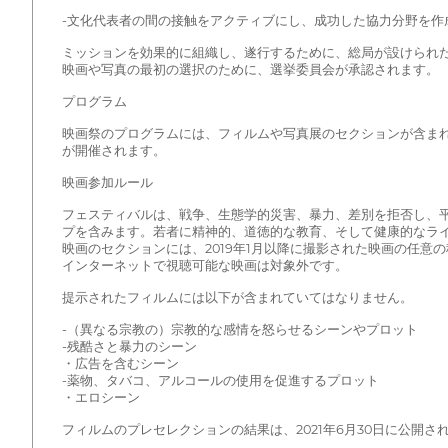
-文化代表者の間の接触をアクティブにし、成功した協力分野を作
ミッションを効果的に組織し、遂行するために、総局が設けられ
映画や写真の最初の選択のために、選挙委員会が承認されます。
プログラム
映画祭のプログラムには、フィルムや写真展のセクションが含ま
が開催されます。
映画参加ルール
フェスティバルは、戦争、生態学的災害、暴力、差別を拒否し、
プを含みます。若者に精神的、道徳的な教育、そして健康的なラ
映画のセクションには、2019年1月以降に撮影された映画の任意
インターネットで視聴可能な映画は対象外です。
提示されたフィルムには以下が含まれていてはなりません。
-（異なる宗教の）宗教的な感情を怒らせるシーンやプロット
-残酷さと暴力のシーン
・広告を含むシーン
-薬物、タバコ、アルコールの使用を促進するプロット
・エロシーン
フィルムのプレセレクションの結果は、2021年6月30日に公開さ