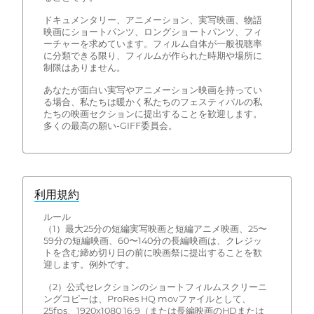
ドキュメンタリー、アニメーション、実写映画、物語
映画にショートパンツ、ロングショートパンツ、フィ
ーチャーを求めています。フィルム自体が一般視聴率
に分類できる限り、フィルムが作られた時期や場所に
制限はありません。
あなたが面白い実写やアニメーション映画を持ってい
る場合、私たちは暖かく私たちのフェスティバルの私
たちの映画セクションに提出することを歓迎します。
多くの最高の願い-GIFF委員会。
利用規約
ルール
（1）最大25分の短編実写映画と短編アニメ映画、25〜
59分の短編映画、60〜140分の長編映画は、クレジッ
トを含む締め切り日の前に映画祭に提出することを歓
迎します。例外です。
（2）公式セレクションのショートフィルムスクリーニ
ングコピーは、ProRes HQ movファイルとして、
25fps、1920x1080 16:9（または長編映画のHDまたは