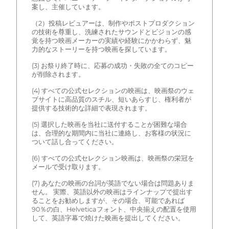
案し、主催しています。
（2）投稿レビュアーは、制作やポストプロダクション
の技術を尊重し、洗練されたサウンドとビジョンの感
覚を持つ映画メーカーの実績や経験にかかわらず、魅
力的なストーリーを持つ映画を探しています。
(3) お祭り終了時に、応募の成功・失敗の全てのコピー
が削除されます。
(4) すべての公式セレクションの映画は、映画祭のウェ
ブサイトに高品質のスチル、短いあらすじ、権利者が
提供する技術的な詳細で表現されます。
(5) 選択した映画を当社に送付することが困難な場合
は、合理的な期間内に当社に連絡し、お客様の状況に
ついて話し合ってください。
(6) すべての公式セレクション映画は、映画祭の栄冠を
メールで受け取ります。
(7) あなたの映画の台詞が英語でない場合は問題ありま
せん。 実際、英語以外の映画はラインナップで提出す
ることをお勧めしますが、その場合、可能であれば
90％の白、Helveticaフォント、中央揃えの配置を使用
して、英語字幕で焼けた映画を提出してください。