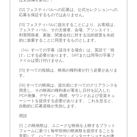
(12) フェスティバルへの応募は、公式セレクションへの
応募を保証するものではありません。
(13) フェスティバルに提出することにより、お客様は、
フェスティバル、その主催者、会場、アソシエイト、
利害関係者、家族、関連会社に対する法的措置を永続
的に放棄することに同意するものとします。
（14）すべての字幕（該当する場合）は、英語で「焼
け」にする必要があります。 SRTまたは同等の字幕フ
ァイルは受け付けません。
(15) すべての投稿は、映画の権利者が行う必要がありま
す。
(16) すべての映画は、提出前にすべてのクリアランスを
用意し、その映画の権利者が署名し日付を記入した
PDF画像、デザイン、商標、サウンドおよび音楽キュ
ーシートを提供する必要があります。 これを怠ると、
自動的に応募資格が失効します。
用語
(1) この映画祭は、ユニークな映画を上映するプラット
フォームに基づく毎年恒例の映画祭を提供することを
意図して、ハニー・アーツ・インターナショナルが考