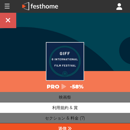
PRO
-58%
映画祭
利用規約 & 賞
セクション & 料金 (7)
送信