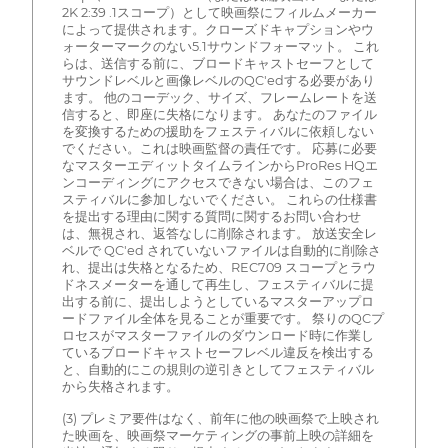
2K 2:39 .1スコープ）として映画祭にフィルムメーカー
によって提供されます。クローズドキャプションやウ
ォーターマークのない5.1サウンドフォーマット。 これ
らは、送信する前に、ブロードキャストセーフとして
サウンドレベルと画像レベルのQC'edする必要があり
ます。 他のコーデック、サイズ、フレームレートを送
信すると、即座に失格になります。 あなたのファイル
を変換するための援助をフェスティバルに依頼しない
でください。これは映画監督の責任です。 応募に必要
なマスターエディットタイムラインからProRes HQエ
ンコーディングにアクセスできない場合は、このフェ
スティバルに参加しないでください。 これらの仕様書
を提出する理由に関する質問に関するお問い合わせ
は、無視され、返答なしに削除されます。 放送安全レ
ベルで QC'ed されていないファイルは自動的に削除さ
れ、提出は失格となるため、REC709 スコープとラウ
ドネスメーターを通して再生し、フェスティバルに提
出する前に、提出しようとしているマスターアップロ
ードファイル全体を見ることが重要です。 祭りのQCプ
ロセスがマスターファイルのダウンロード時に作業し
ているブロードキャストセーフレベル違反を検出する
と、自動的にこの規則の逆引きとしてフェスティバル
から失格されます。
(3) プレミア要件はなく、前年に他の映画祭で上映され
た映画を、映画祭マーケティングの事前上映の詳細を