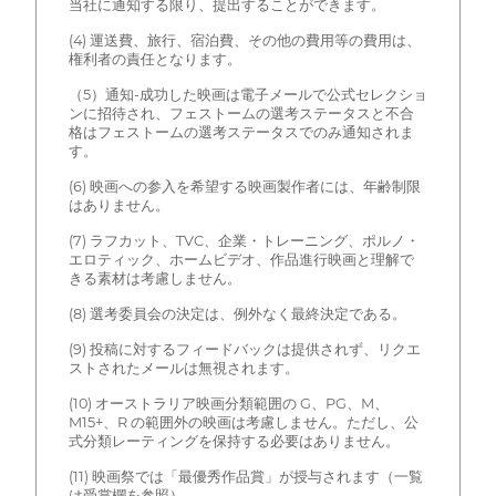
当社に通知する限り、提出することができます。
(4) 運送費、旅行、宿泊費、その他の費用等の費用は、
権利者の責任となります。
（5）通知-成功した映画は電子メールで公式セレクショ
ンに招待され、フェストームの選考ステータスと不合
格はフェストームの選考ステータスでのみ通知されま
す。
(6) 映画への参入を希望する映画製作者には、年齢制限
はありません。
(7) ラフカット、TVC、企業・トレーニング、ポルノ・
エロティック、ホームビデオ、作品進行映画と理解で
きる素材は考慮しません。
(8) 選考委員会の決定は、例外なく最終決定である。
(9) 投稿に対するフィードバックは提供されず、リクエ
ストされたメールは無視されます。
(10) オーストラリア映画分類範囲の G、PG、M、
M15+、R の範囲外の映画は考慮しません。ただし、公
式分類レーティングを保持する必要はありません。
(11) 映画祭では「最優秀作品賞」が授与されます（一覧
は受賞欄を参照）。