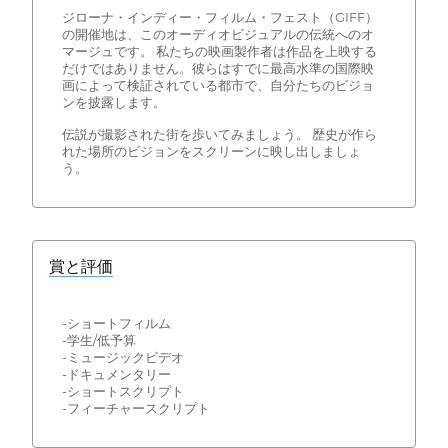
ジローナ・インディー・フィルム・フェスト（GIFF）
の開催地は、このオーディオビジュアルの伝統へのオ
マージュです。 私たちの映画製作者は作品を上映する
だけではありません。彼らはすでに最高水準の国際映
画によって検証されている都市で、自分たちのビジョ
ンを披露します。
伝説が撮影された街を歩いてみましょう。 歴史が作ら
れた場所のビジョンをスクリーンに映し出しましょ
う。
賞と評価
-ショートフィルム
-学生/低予算
-ミュージックビデオ
-ドキュメンタリー
-ショートスクリプト
-フィーチャースクリプト