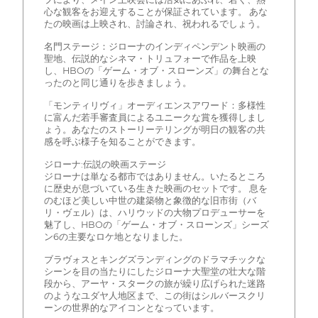
心な観客をお迎えすることが保証されています。 あな
たの映画は上映され、討論され、祝われるでしょう。
名門ステージ：ジローナのインディペンデント映画の
聖地、伝説的なシネマ・トリュフォーで作品を上映
し、HBOの「ゲーム・オブ・スローンズ」の舞台とな
ったのと同じ通りを歩きましょう。
「モンティリヴィ」オーディエンスアワード：多様性
に富んだ若手審査員によるユニークな賞を獲得しまし
ょう。あなたのストーリーテリングが明日の観客の共
感を呼ぶ様子を知ることができます。
ジローナ:伝説の映画ステージ
ジローナは単なる都市ではありません。いたるところ
に歴史が息づいている生きた映画のセットです。 息を
のむほど美しい中世の建築物と象徴的な旧市街（バ
リ・ヴェル）は、ハリウッドの大物プロデューサーを
魅了し、HBOの「ゲーム・オブ・スローンズ」シーズ
ン6の主要なロケ地となりました。
ブラヴォスとキングズランディングのドラマチックな
シーンを目の当たりにしたジローナ大聖堂の壮大な階
段から、アーヤ・スタークの旅が繰り広げられた迷路
のようなユダヤ人地区まで、この街はシルバースクリ
ーンの世界的なアイコンとなっています。