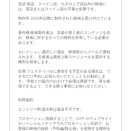
言語:英語、スペイン語、カタロニア語以外の映画に
は、英語またはスペイン語の字幕が必要です。
制作年:2020年以降に制作された映画も受け付けていま
す。
著作権:映画製作者は、音楽や第三者のコンテンツを含
め、映画に対するすべての権利を所有している必要が
あります。
セレクション:選択した場合、映画祭からメールで通知
されます。 主催者は最終上映スケジュールを選択する
権利を留保します。
出席:フェスティバルに参加する予定がある場合は、で
きるだけ早めにお知らせいただくことをお勧めしま
す。 学校との協力のおかげで会場は満員です。席を確
保できるよう、できる限り事前にお知らせください。
利用規約
エントリー料:提出料は返金不可です。
プロモーション:投稿することで、GIFF のウェブサイト
やソーシャルメディアでのプロモーション目的で、お
客様の映画の抜粋（予告編/静止画）を使用する権利を