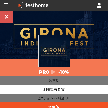
PRO
-18%
映画祭
利用規約 & 賞
セクション & 料金 (10)
送信