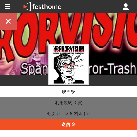
映画祭
利用規約 & 賞
セクション & 料金 (4)
送信