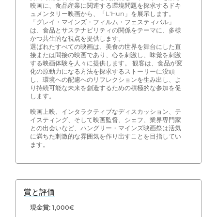
映画に、食品産業に関連する環境問題を探求するドキ
ュメンタリー映画から、「L'Hun」を展示します。
「グレイ・マインズ・フィルム・フェスティバル」
は、食品とサステナビリティの関係をテーマに、多様
かつ共生的な視点を提供します。
選ばれたすべての映画は、美食の世界を舞台にした直
接または間接の映画であり、心を刺激し、味覚を刺激
する映画体験を人々に提供します。 観客は、食品が変
化の原動力になる方法を探求するストーリーに没頭
し、環境への配慮へのリフレクションを生み出し、よ
り持続可能な未来を創造するための積極的な参加を促
します。
映画上映、インタラクティブなディスカッション、テ
イスティング、そして映画監督、シェフ、業界専門家
との出会いなど、ハングリー・マインズ映画祭は活気
に満ちた刺激的な雰囲気を作り出すことを目指してい
ます。
賞と評価
現金賞: 1,000€