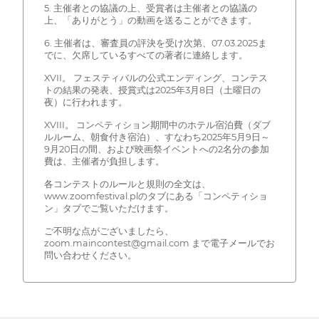
5. 主催者との協議の上、受賞者は主催者との協議の
上、「ありがとう」の動画を送ることができます。
6. 主催者は、審査員の評決を受け次第、07.03.2025ま
でに、欠席しているすべての著者に連絡します。
XVII。 フェスティバルの公式エンディング、コンテス
トの結果の発表、授賞式は2025年3月8日（土曜日の
夜）に行われます。
XVIII。 コンペティション期間中のホテル宿泊費（ダブ
ルルーム、朝食付き宿泊）、すなわち2025年5月9日～
9月20日の間、および映画祭イベントへの2名分の参加
費は、主催者が負担します。
各コンテストのルールと規則の全文は、
www.zoomfestival.plのタブにある「コンペティショ
ン」タブでご覧いただけます。
ご不明な点がございましたら、
zoom.maincontest@gmail.com まで電子メールでお
問い合わせください。