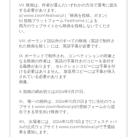
VII. 映画は、作者が選んだいずれかの方法で選考に提出
する必要があります。
a) www.zoomfestival.pl (「映画を投稿」ボタン)
b) 投稿プラットフォーム Festhome による
両方のウェブサイトから映画を投稿しないでくださ
い。
VIII. ポーランド語以外のすべての映画（英語で制作さ
れた映画を除く）には、英語字幕が必要です。
IX. ポーランドで制作され、コンペティションの対象と
なる映画の作者は、英語の字幕付きのコピーを送付す
る義務があります。 セレクションコピーには字幕を付
ける必要はありません。 放送用コピーには字幕が挿入
されている必要があります
画像。
X. 投稿の締め切りは2024年9月27日。
XI。 唯一の例外は、2024年10月21日までに当社のウェ
ブサイトwww.zoomfestival.plの登録フォームから提
出できる学生向け映画です。
XII。 出場者には、2024年12月13日までにフェスティバ
ルの公式ウェブサイトwww.zoomfestival.plで予選結
果を通知します。