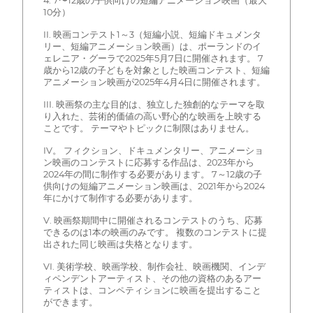
4. 7〜12歳の子供向けの短編アニメーション映画（最大
10分）
II. 映画コンテスト1～3（短編小説、短編ドキュメンタ
リー、短編アニメーション映画）は、ポーランドのイ
ェレニア・グーラで2025年5月7日に開催されます。 7
歳から12歳の子どもを対象とした映画コンテスト、短編
アニメーション映画が2025年4月4日に開催されます。
III. 映画祭の主な目的は、独立した独創的なテーマを取
り入れた、芸術的価値の高い野心的な映画を上映する
ことです。 テーマやトピックに制限はありません。
IV。 フィクション、ドキュメンタリー、アニメーショ
ン映画のコンテストに応募する作品は、2023年から
2024年の間に制作する必要があります。 7～12歳の子
供向けの短編アニメーション映画は、2021年から2024
年にかけて制作する必要があります。
V. 映画祭期間中に開催されるコンテストのうち、応募
できるのは1本の映画のみです。 複数のコンテストに提
出された同じ映画は失格となります。
VI. 美術学校、映画学校、制作会社、映画機関、インデ
ィペンデントアーティスト、その他の資格のあるアー
ティストは、コンペティションに映画を提出すること
ができます。