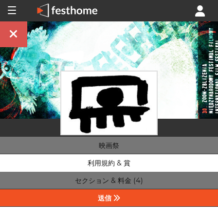
映画祭
利用規約 & 賞
セクション & 料金 (4)
送信