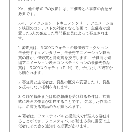
XV。 他の形式での投影には、主催者との事前の合意が
必要です。
XVI。 フィクション、ドキュメンタリー、アニメーショ
ン映画のコンテストの対象となる映画は、主催者が設
置した3人の独立した専門審査員によって審査されま
す。
1. 審査員は、5,000ズウォティの最優秀フィクション、
最優秀ドキュメンタリー、最優秀アニメーション映画
賞のほか、優秀賞と特別賞を授与します。 子供向け短
編アニメーション映画コンペティションの最優秀作品
賞は、3,000ズウォティ（PLN）で、子供たちの観客か
ら贈られます。
2. 審査員と主催者は、賞品の区分を変更したり、賞品
を授与しない権利を有します。
3. 金銭的報酬または現物報酬を受け取る条件は、授賞
式に映画の作者が出席することです。 欠席した作者に
は、名誉ある賞品のみが贈られます。
4. 著者は、フェスティバルと授賞式で代理人を委任す
ることができ、フェスティバルが始まる前に書面で主
催者にその旨を通知する必要があります。