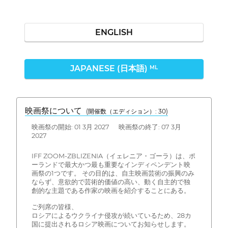
ENGLISH
JAPANESE (日本語)
ML
映画祭について
(開催数（エディション）: 30)
映画祭の開始: 01 3月 2027 映画祭の終了: 07 3月
2027
IFF ZOOM-ZBLIZENIA（イェレニア・ゴーラ）は、ポ
ーランドで最大かつ最も重要なインディペンデント映
画祭の1つです。 その目的は、自主映画芸術の振興のみ
ならず、意欲的で芸術的価値の高い、動く自主的で独
創的な主題である作家の映画を紹介することにある。
ご列席の皆様、
ロシアによるウクライナ侵攻が続いているため、28カ
国に提出されるロシア映画についてお知らせします。