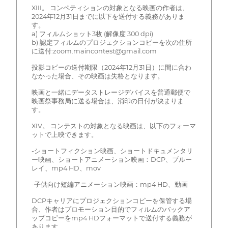
XIII。 コンペティションの対象となる映画の作者は、
2024年12月31日までに以下を送付する義務がありま
す。
a) フィルムショット3枚 (解像度 300 dpi)
b) 認定フィルムのプロジェクションコピーを次の住所
に送付:zoom.maincontest@gmail.com
投影コピーの送付期限（2024年12月31日）に間に合わ
なかった場合、その映画は失格となります。
映画と一緒にデータストレージデバイスを普通郵便で
映画祭事務局に送る場合は、消印の日付が決まりま
す。
XIV。 コンテストの対象となる映画は、以下のフォーマ
ットで上映できます。
-ショートフィクション映画、ショートドキュメンタリ
ー映画、ショートアニメーション映画：DCP、ブルー
レイ、mp4 HD、mov
-子供向け短編アニメーション映画：mp4 HD、動画
DCPキャリアにプロジェクションコピーを保管する場
合、作者はプロモーション目的でフィルムのバックア
ップコピーをmp4 HDフォーマットで送付する義務が
あります。