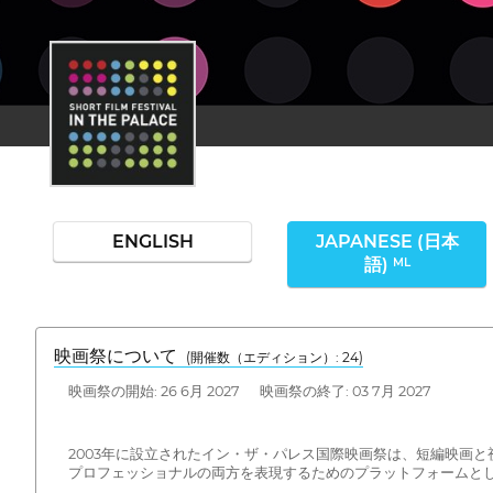
ENGLISH
JAPANESE (日本
語)
ML
映画祭について
(開催数（エディション）: 24)
映画祭の開始: 26 6月 2027 映画祭の終了: 03 7月 2027
2003年に設立されたイン・ザ・パレス国際映画祭は、短編映画
プロフェッショナルの両方を表現するためのプラットフォームと