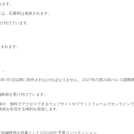
れます。
には、応募料は免除されます。
を受け付けています。
含まれます。
）。
24年1月1日以降に制作されなければなりません。 2027年の第24回パレス国
編映画を受け付けています。
映画や、無料でアクセスできるウェブサイトやプラットフォームでオンライン
映画を拒否する権利を留保します。
編映画を対象としたOSCAR® 予選コンペティション。