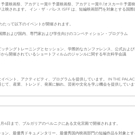
デミー賞® 予選映画祭、アカデミー賞® 予選映画祭、アカデミー賞® /オスカー
映されます。 イン・ザ・パレス ISFF は、短編映画部門を対象とする国
間にわたって以下のイベントが開催されます。
国際および国内、専門家および学生向けのコンペティション・プログラム
ング、ピッチングトレーニングとセッション、学際的なカンファレンス、公式お
18年から開催されているショートフィルムのジャンルに関する年次科学会議
ント、アクティビティ、プログラムを提供しています。 IN THE PALAC
通じて、産業、トレンド、発展に触れ、芸術や文化を学ぶ機会を提供していま
から7月4日まで、ブルガリアのペルニクにある文化宮殿で開催されます。
優秀フィクション、最優秀ドキュメンタリー、最優秀国内映画部門の短編作品を対