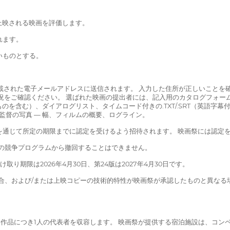
上映される映画を評価します。
れます。
いものとする。
記載された電子メールアドレスに送信されます。 入力した住所が正しいことを
だき、映画の状況をご確認ください。 選ばれた映画の提出者には、記入用のカタログ
む）、ダイアログリスト、タイムコード付きの.TXT/.SRT（英語字幕付き）、
での監督の写真 — 幅、フィルムの概要、ログライン。
ce.com を通じて所定の期限までに認定を受けるよう招待されます。 映画祭には
祭の競争プログラムから撤回することはできません。
け取り期限は2026年4月30日、第24版は2027年4月30日です。
る場合、および/または上映コピーの技術的特性が映画祭が承認したものと異な
ち1作品につき1人の代表者を収容します。 映画祭が提供する宿泊施設は、コ