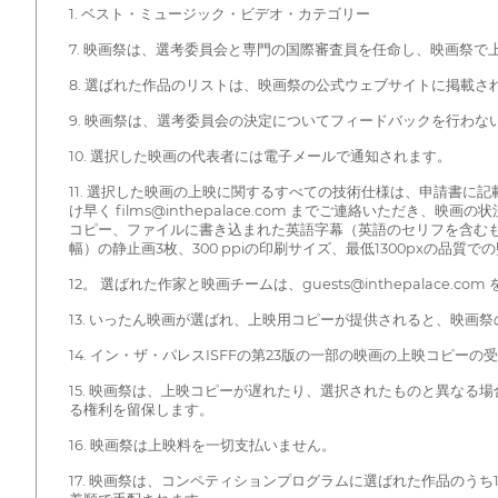
1. ベスト・ミュージック・ビデオ・カテゴリー
7. 映画祭は、選考委員会と専門の国際審査員を任命し、映画祭で
8. 選ばれた作品のリストは、映画祭の公式ウェブサイトに掲載さ
9. 映画祭は、選考委員会の決定についてフィードバックを行わな
10. 選択した映画の代表者には電子メールで通知されます。
11. 選択した映画の上映に関するすべての技術仕様は、申請書に
け早く films@inthepalace.com までご連絡いた
コピー、ファイルに書き込まれた英語字幕（英語のセリフを含むものを含
幅）の静止画3枚、300 ppiの印刷サイズ、最低1300pxの品質
12。 選ばれた作家と映画チームは、guests@inthepala
13. いったん映画が選ばれ、上映用コピーが提供されると、映画
14. イン・ザ・パレスISFFの第23版の一部の映画の上映コピーの受
15. 映画祭は、上映コピーが遅れたり、選択されたものと異な
る権利を留保します。
16. 映画祭は上映料を一切支払いません。
17. 映画祭は、コンペティションプログラムに選ばれた作品のう