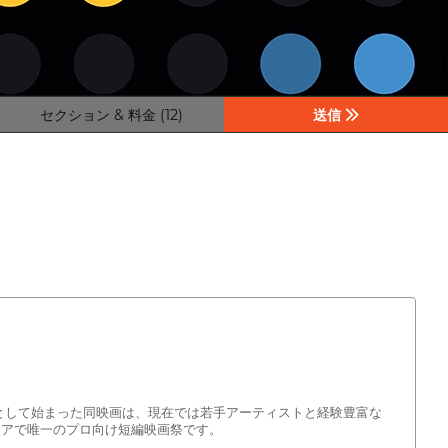
セクション & 料金 (12)
送信
ムとして始まった同映画は、現在では若手アーティストと経験豊富な
リアで唯一のプロ向け短編映画祭です。