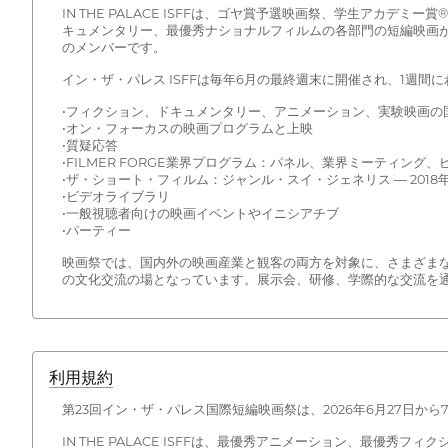
IN THE PALACE ISFFは、ゴヤ賞予選映画祭、学生アカ
キュメンタリー、最優秀ナショナルフィルムの各部門の短編映画が上
のメンバーです。
イン・ザ・パレス ISFFは毎年6月の最終週末に開催され、1週
•フィクション、ドキュメンタリー、アニメーション、実験映画の
•オン・フォーカスの映画プログラムと上映
•質疑応答
•FILMER FORGE業界プログラム：パネル、業界ミーティ
•ザ・ショート・フィルム：ジャンル・スイ・ジェネリス — 20
•ビデオライブラリ
•一般視聴者向けの映画イベントやイニシアチブ
•パーティー
映画祭では、国内外の映画産業と観客の両方を対象に、さまざまなイベ
の文化交流の場となっています。展示会、研修、学際的な交流を
利用規約
第23回イン・ザ・パレス国際短編映画祭は、2026年6月27日
IN THE PALACE ISFFは、最優秀アニメーション、最