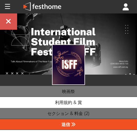
映画祭
利用規約 & 賞
セクション & 料金 (2)
送信