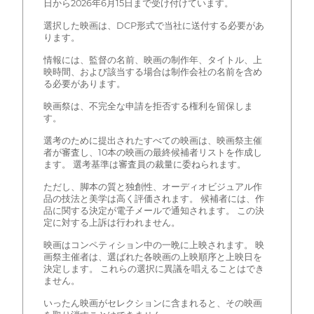
日から2026年6月15日まで受け付けています。
選択した映画は、DCP形式で当社に送付する必要があ
ります。
情報には、監督の名前、映画の制作年、タイトル、上
映時間、および該当する場合は制作会社の名前を含め
る必要があります。
映画祭は、不完全な申請を拒否する権利を留保しま
す。
選考のために提出されたすべての映画は、映画祭主催
者が審査し、10本の映画の最終候補者リストを作成し
ます。 選考基準は審査員の裁量に委ねられます。
ただし、脚本の質と独創性、オーディオビジュアル作
品の技法と美学は高く評価されます。 候補者には、作
品に関する決定が電子メールで通知されます。 この決
定に対する上訴は行われません。
映画はコンペティション中の一晩に上映されます。 映
画祭主催者は、選ばれた各映画の上映順序と上映日を
決定します。 これらの選択に異議を唱えることはでき
ません。
いったん映画がセレクションに含まれると、その映画