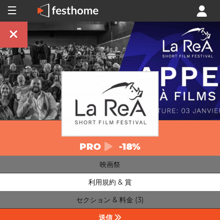
PRO
-18%
映画祭
利用規約 & 賞
セクション & 料金 (3)
送信