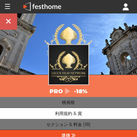
PRO
-18%
映画祭
利用規約 & 賞
セクション & 料金 (18)
送信