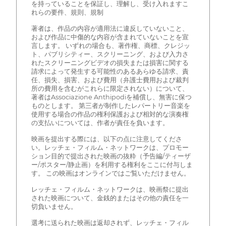
を持っていることを保証し、理解し、受け入れますこ
れらの要件、規則、規制
著者は、作品の内容が適用法に違反していないこと、
および作品に中傷的な内容が含まれていないことを宣
言します。 いずれの場合も、著作権、商標、クレジッ
ト、パブリシティー、スクリーニング、および入力さ
れたスクリーニングビデオの損失または損害に関する
請求によって発生する可能性のあるあらゆる請求、責
任、損失、損害、および費用（弁護士費用および裁判
所の費用を含むがこれらに限定されない）について、
著者はAssociazione Anthipodiを補償し、無害に保つ
ものとします。 第三者が制作したレパートリー音楽を
使用する場合の作品の権利保護および相対的な演奏権
の支払いについては、作者が責任を負います。
映画を提出する際には、以下の点に注意してくださ
い。レッチェ・フィルム・ネットワークは、プロモー
ション目的で提出された映画の抜粋（予告編/ティーザ
ー/ポスター/静止画）を利用する権利をここに付与しま
す。 この映画はオンラインではご覧いただけません。
レッチェ・フィルム・ネットワークは、映画祭に提出
された映画について、金銭的またはその他の責任を一
切負いません。
選考に送られた映画は返却されず、レッチェ・フィル