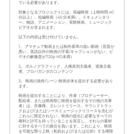
ている必要があります。
対象となるプロジェクトには、長編映画（上映時間 40
分以上）、短編映画（40 分未満）、ドキュメンタリ
ー、物語、アニメーション、実験映画、ミュージック
ビデオが含まれます。
以下の内容は受け付けていません。
1。 アマチュア動画または制作基準の低い動画（音質が
悪い、英語以外の映画の字幕/キャプションがない、ビ
デオの解像度が720p HD未満）
2。 ポルノグラフィック、人種差別主義者、過激主義
者、プロパガンダのコンテンツ
3。 映画の抜粋/シーン:映画全体を提出する必要があり
ます。
映画を提出することにより、作者（プロデューサー、
配給者、または映画祭に映画を提出するその他の当事
者）は、肖像権、タレントリリース、サウンドトラッ
クおよび/またはソースミュージックリリースを含むが
これらに限定されない、映画の提出に必要なすべての
権利と許可を持っていることを宣言し、それらの素材
に対するすべての責任を負います。これにより、映画
を可能な限り上映（私的および/または公的）する権限