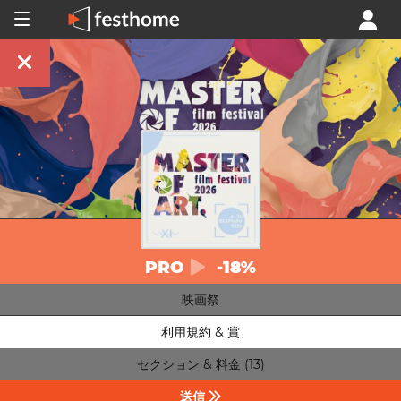
PRO
-18%
映画祭
利用規約 & 賞
セクション & 料金 (13)
送信