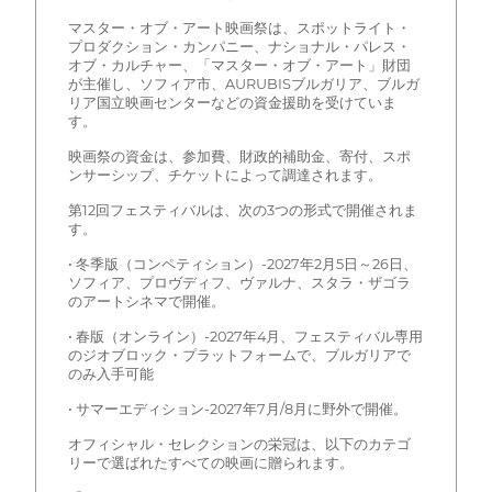
マスター・オブ・アート映画祭は、スポットライト・
プロダクション・カンパニー、ナショナル・パレス・
オブ・カルチャー、「マスター・オブ・アート」財団
が主催し、ソフィア市、AURUBISブルガリア、ブルガ
リア国立映画センターなどの資金援助を受けていま
す。
映画祭の資金は、参加費、財政的補助金、寄付、スポ
ンサーシップ、チケットによって調達されます。
第12回フェスティバルは、次の3つの形式で開催されま
す。
• 冬季版（コンペティション）-2027年2月5日～26日、
ソフィア、プロヴディフ、ヴァルナ、スタラ・ザゴラ
のアートシネマで開催。
• 春版（オンライン）-2027年4月、フェスティバル専用
のジオブロック・プラットフォームで、ブルガリアで
のみ入手可能
• サマーエディション-2027年7月/8月に野外で開催。
オフィシャル・セレクションの栄冠は、以下のカテゴ
リーで選ばれたすべての映画に贈られます。