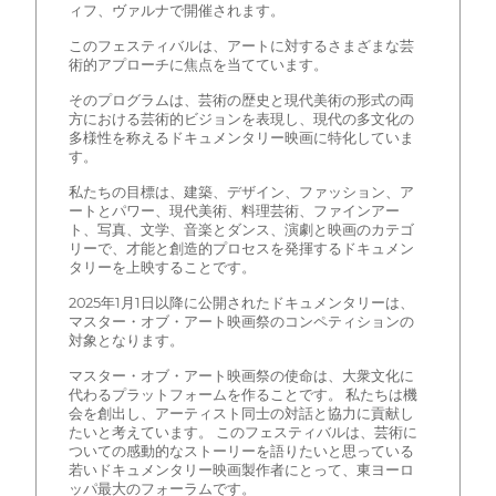
ィフ、ヴァルナで開催されます。
このフェスティバルは、アートに対するさまざまな芸
術的アプローチに焦点を当てています。
そのプログラムは、芸術の歴史と現代美術の形式の両
方における芸術的ビジョンを表現し、現代の多文化の
多様性を称えるドキュメンタリー映画に特化していま
す。
私たちの目標は、建築、デザイン、ファッション、ア
ートとパワー、現代美術、料理芸術、ファインアー
ト、写真、文学、音楽とダンス、演劇と映画のカテゴ
リーで、才能と創造的プロセスを発揮するドキュメン
タリーを上映することです。
2025年1月1日以降に公開されたドキュメンタリーは、
マスター・オブ・アート映画祭のコンペティションの
対象となります。
マスター・オブ・アート映画祭の使命は、大衆文化に
代わるプラットフォームを作ることです。 私たちは機
会を創出し、アーティスト同士の対話と協力に貢献し
たいと考えています。 このフェスティバルは、芸術に
ついての感動的なストーリーを語りたいと思っている
若いドキュメンタリー映画製作者にとって、東ヨーロ
ッパ最大のフォーラムです。