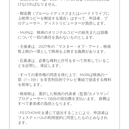
けなければなりません。
• 郵送費（ブルーレイディスクまたはハードドライブに
上映用コピーを郵送する場合）はすべて、申請者、プ
ロデューサー、ディストリビューターが負担します。
• MofAは、映画のオリジナルコピーの紛失または損傷
について一切の責任を負わないものとします。
• 主催者は、2027年の「マスター・オブ・アート」映画
祭上映の一環として映画を上映する義務があります。
• 応募者は、必要な権利と許可をすべて所有しているこ
とを証明し、保証します。
• すべての著作権の同意を得た上で、MofAは映画の一
部（1～3分）を非営利目的でテレビ番組で放送する権利
を留保します。
• 映画祭は、選択した映画の代表者（監督/カメラマン/
プロデューサー）1泊分の宿泊費を支払います。 旅費は
すべて参加者の負担となります。
• FESTHOMEを通じて提出することにより、申請者は
フェスティバルの利用規約に同意したものとみなされ
ます。