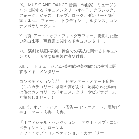
IX。 MUSIC AND DANCE-音楽、作曲家、ミュージシ
ャンに関するドキュメンタリー-オペラ、クラシック、
フォーク、ジャズ、ポップ、ロック。ダンサーと振付
家-バレエ、フォーク、トラディショナルダンス、コン
テンポラリーダンス
X. 写真-アート・オブ・フォトグラフィー、撮影した歴
史的出来事、写真家に関するドキュメンタリー。
XI。 演劇と映画-演劇、舞台での演技に関するドキュメ
ンタリー、著名な映画製作者や俳優。
XII. アートミュージアム-美術館や美術館での生活に関
するドキュメンタリー
コンペティション部門 — ビデオアートとアート広告
（このカテゴリーには別の賞があり、応募された動画
は他のカテゴリーのドキュメンタリーやビデオゲーム
と競合しません。）
XII.ビデオアートとアート広告 — ビデオアート、実験ビ
デオ、アート広告、広告。
「オフィシャル・セレクション — アウト・オブ・コン
ペティション」ローレル
アウト・オブ・コンペティション・カテゴリー