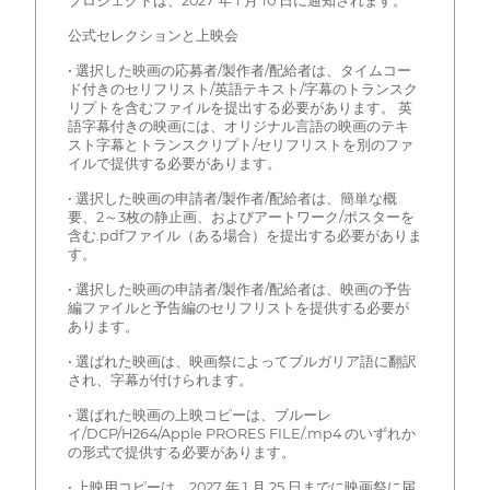
プロジェクトは、2027 年 1 月 10 日に通知されます。
公式セレクションと上映会
• 選択した映画の応募者/製作者/配給者は、タイムコー
ド付きのセリフリスト/英語テキスト/字幕のトランスク
リプトを含むファイルを提出する必要があります。 英
語字幕付きの映画には、オリジナル言語の映画のテキ
スト字幕とトランスクリプト/セリフリストを別のファ
イルで提供する必要があります。
• 選択した映画の申請者/製作者/配給者は、簡単な概
要、2～3枚の静止画、およびアートワーク/ポスターを
含む.pdfファイル（ある場合）を提出する必要がありま
す。
• 選択した映画の申請者/製作者/配給者は、映画の予告
編ファイルと予告編のセリフリストを提供する必要が
あります。
• 選ばれた映画は、映画祭によってブルガリア語に翻訳
され、字幕が付けられます。
• 選ばれた映画の上映コピーは、ブルーレ
イ/DCP/H264/Apple PRORES FILE/.mp4 のいずれか
の形式で提供する必要があります。
• 上映用コピーは、2027 年 1 月 25 日までに映画祭に届