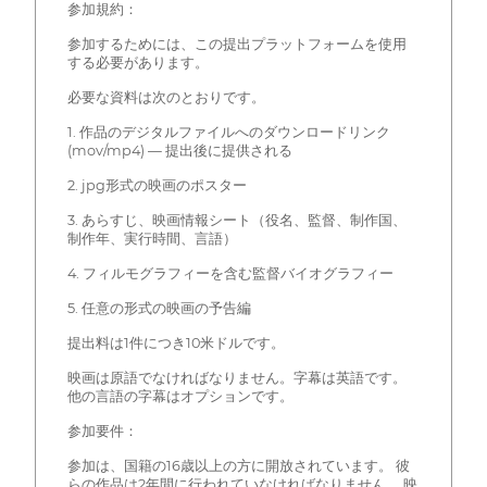
参加規約：
参加するためには、この提出プラットフォームを使用
する必要があります。
必要な資料は次のとおりです。
1. 作品のデジタルファイルへのダウンロードリンク
(mov/mp4) — 提出後に提供される
2. jpg形式の映画のポスター
3. あらすじ、映画情報シート（役名、監督、制作国、
制作年、実行時間、言語）
4. フィルモグラフィーを含む監督バイオグラフィー
5. 任意の形式の映画の予告編
提出料は1件につき10米ドルです。
映画は原語でなければなりません。字幕は英語です。
他の言語の字幕はオプションです。
参加要件：
参加は、国籍の16歳以上の方に開放されています。 彼
らの作品は2年間に行われていなければなりません。 映