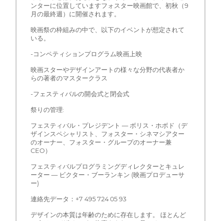
ンターに位置していますフォスター映画館で、初秋（9
月の最終週）に開催されます。
映画祭の枠組みの中で、以下のイベントが想定されて
いる。
-コンペティションプログラム映画上映
映画スターやデザインアートの様々な分野の代表者か
らの著者のマスタークラス
-フェスティバルの開会式と閉会式
祭りの管理:
フェスティバル・プレジデント — ボリス・ホボド（デ
ザインスペシャリスト、フォスター・シネマシアター
のオーナー、フォスター・グループのオーナー兼
CEO）
フェスティバルプログラミングディレクターとキュレ
ーター — ビクター・ブーランキン (映画プロデューサ
ー)
連絡先データ：+7 495 724 05 93
デザインの本質は年齢のために存在します。 ほとんど