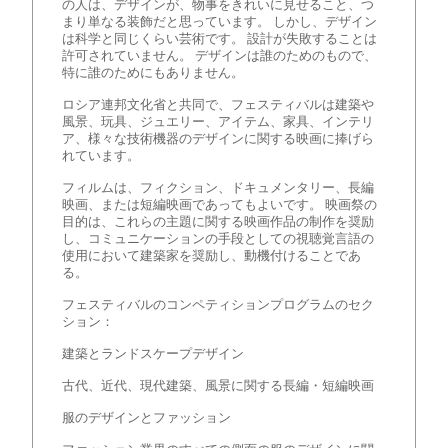
の人は、デザインが、物事をきれいに見せること、つ
まり単なる装飾だと思っています。 しかし、デザイン
は科学と同じくらい芸術です。 設計が失敗することは
許可されていません。 デザインは誰のためのもので、
特に誰のためにもありません。
ロシア連邦文化省と共同で、フェスティバルは建築や
風景、玩具、ジュエリー、アイテム、家具、インテリ
ア、様々な技術機器のデザインに関する映画に捧げら
れています。
フィルムは、フィクション、ドキュメンタリー、長編
映画、または短編映画であってもよいです。 映画祭の
目的は、これらの主題に関する映画作品の制作を奨励
し、コミュニケーションの手段としての視聴覚言語の
使用において建築家を奨励し、動機付けることであ
る。
フェスティバルのコンペティションプログラムのセク
ション：
建築とランドスケープデザイン
古代、近代、現代建築、風景に関する長編・短編映画
服のデザインとファッション