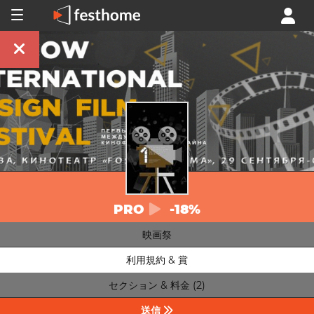
PRO
-18%
映画祭
利用規約 & 賞
セクション & 料金 (2)
送信