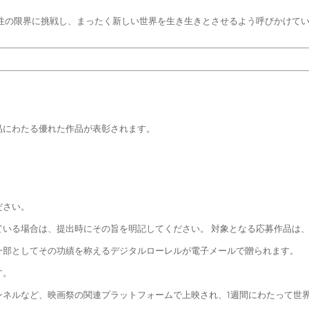
造性の限界に挑戦し、まったく新しい世界を生き生きとさせるよう呼びかけて
品にわたる優れた作品が表彰されます。
ださい。
ている場合は、提出時にその旨を明記してください。 対象となる応募作品は
一部としてその功績を称えるデジタルローレルが電子メールで贈られます。
す。
ンネルなど、映画祭の関連プラットフォームで上映され、1週間にわたって世