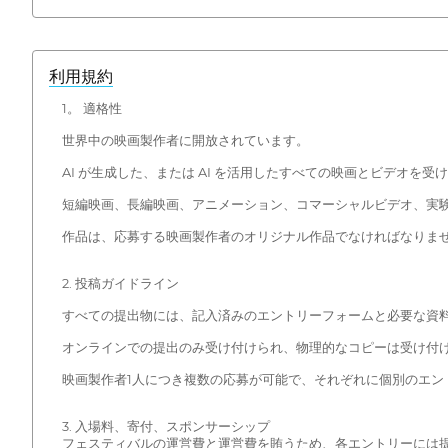
利用規約
1。 適格性
世界中の映画製作者に開放されています。
AI が生成した、または AI を活用したすべての映画とビデオを受
短編映画、長編映画、アニメーション、コマーシャルビデオ、実
作品は、応募する映画製作者のオリジナル作品でなければなりま
2. 投稿ガイドライン
すべての提出物には、記入済みのエントリーフォームと必要な資
オンラインでの提出のみ受け付けられ、物理的なコピーは受け付け
映画製作者1人につき複数の応募が可能で、それぞれに個別のエン
3. 入場料、寄付、スポンサーシップ
フェスティバルの運営費と運営費を賄うため、各エントリーには