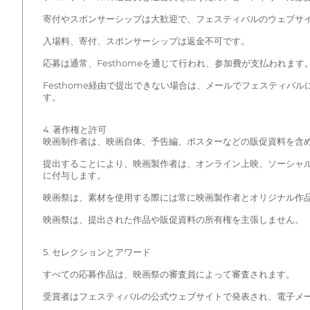
寄付やスポンサーシップは大歓迎で、フェスティバルのウェブサ
入場料、寄付、スポンサーシップは返金不可です。
応募は通常、Festhomeを通じて行われ、参加費が支払われます
Festhome経由で提出できない場合は、メールでフェスティバル
す。
4. 著作権と許可
映画制作者は、映画自体、予告編、ポスターなどの販促資料を含
提出することにより、映画製作者は、オンライン上映、ソーシャ
に付与します。
映画祭は、素材を使用する際には常に映画製作者とオリジナル作
映画祭は、提出された作品や販促資料の所有権を主張しません。
5. セレクションとアワード
すべての応募作品は、映画祭の審査員によって審査されます。
受賞者はフェスティバルの公式ウェブサイトで発表され、電子メ