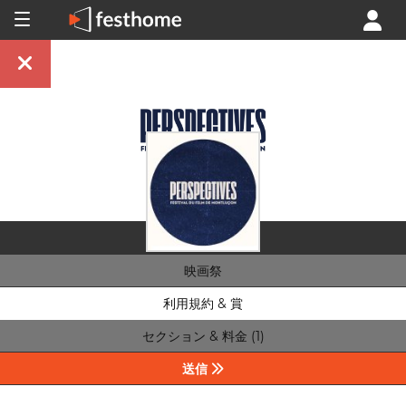
映画祭
利用規約 & 賞
セクション & 料金 (1)
送信