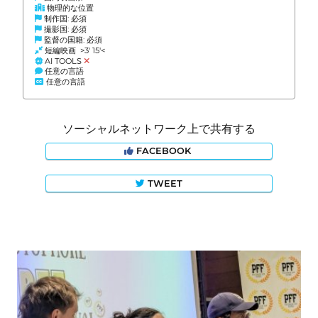
物理的な位置
制作国: 必須
撮影国: 必須
監督の国籍: 必須
短編映画 >3' 15'<
AI TOOLS
任意の言語
任意の言語
ソーシャルネットワーク上で共有する
FACEBOOK
TWEET