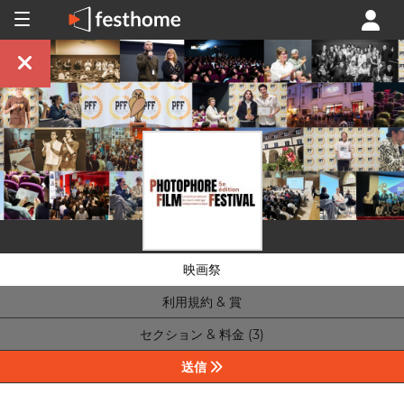
映画祭
利用規約 & 賞
セクション & 料金 (3)
送信