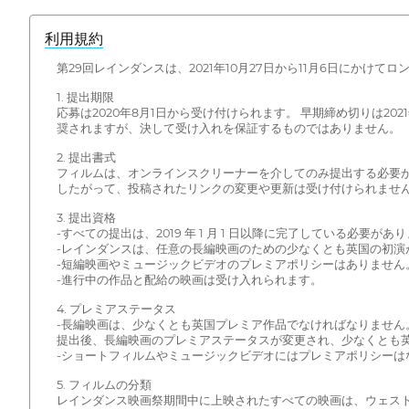
利用規約
第29回レインダンスは、2021年10月27日から11月6日にかけて
1. 提出期限
応募は2020年8月1日から受け付けられます。 早期締め切りは202
奨されますが、決して受け入れを保証するものではありません。
2. 提出書式
フィルムは、オンラインスクリーナーを介してのみ提出する必要が
したがって、投稿されたリンクの変更や更新は受け付けられません
3. 提出資格
-すべての提出は、2019 年 1 月 1 日以降に完了している必要があ
-レインダンスは、任意の長編映画のための少なくとも英国の初演
-短編映画やミュージックビデオのプレミアポリシーはありません
-進行中の作品と配給の映画は受け入れられます。
4. プレミアステータス
-長編映画は、少なくとも英国プレミア作品でなければなりませ
提出後、長編映画のプレミアステータスが変更され、少なくとも英
-ショートフィルムやミュージックビデオにはプレミアポリシー
5. フィルムの分類
レインダンス映画祭期間中に上映されたすべての映画は、ウェスト