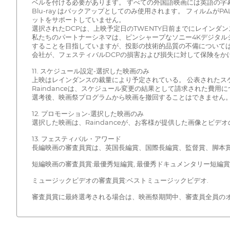
ベルを付ける必要があります。 すべての外国語映画には英語の字
Blu-ray はバックアップとしてのみ使用されます。 フィルムが
ットをサポートしていません。
選択されたDCPは、上映予定日のTWENTY日前までにレインダ
私たちのパートナーシネマは、ピンシャープなソニー4Kデジタルシ
することを目指していますが、投影の技術的品質の不備については責
会社が、フェスティバルDCPの損害および損失に対して保険をか
11. スケジュール設定-選択した映画のみ
上映はレインダンスの裁量により予定されている。 公表されたスケ
Raindanceは、スケジュール変更の結果として請求された費用
選考後、映画祭プログラムから映画を撤回することはできません
12. プロモーション-選択した映画のみ
選択した映画は、Raindanceが、お客様が提供した画像とビデ
13. フェスティバル・アワード
長編映画の審査員賞は、英国長編賞、国際長編賞、監督賞、脚本
短編映画の審査員賞:最優秀短編賞, 最優秀ドキュメンタリー短編賞,
ミュージックビデオの審査員賞:ベストミュージックビデオ.
審査員賞に最終選考される場合は、映画祭期間中、審査員全員の