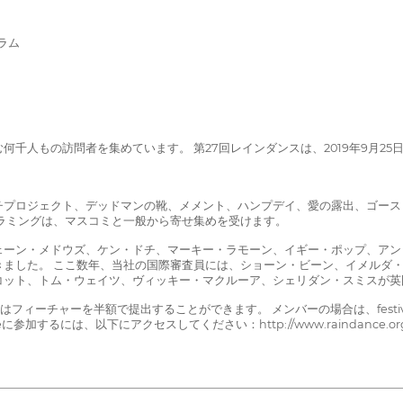
ラム
を含む何千人もの訪問者を集めています。 第27回レインダンスは、2019年9月2
チプロジェクト、デッドマンの靴、メメント、ハンプデイ、愛の露出、ゴース
ラミングは、マスコミと一般から寄せ集めを受けます。
ェーン・メドウズ、ケン・ドチ、マーキー・ラモーン、イギー・ポップ、アン
きました。 ここ数年、当社の国際審査員には、ショーン・ビーン、イメルダ
コット、トム・ウェイツ、ヴィッキー・マクルーア、シェリダン・スミスが英
フィーチャーを半額で提出することができます。 メンバーの場合は、festival@
するには、以下にアクセスしてください：http://www.raindance.org/