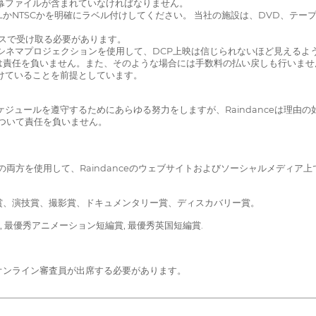
幕ファイルが含まれていなければなりません。
PALかNTSCかを明確にラベル付けしてください。 当社の施設は、DVD、テ
ンスで受け取る必要があります。
ネマプロジェクションを使用して、DCP上映は信じられないほど見えるようにし
任を負いません。また、そのような場合には手数料の払い戻しも行いません。 
けていることを前提としています。
ジュールを遵守するためにあらゆる努力をしますが、Raindanceは理由
について責任を負いません。
。
オの両方を使用して、Raindanceのウェブサイトおよびソーシャルメディ
賞、演技賞、撮影賞、ドキュメンタリー賞、ディスカバリー賞。
 最優秀アニメーション短編賞, 最優秀英国短編賞.
オンライン審査員が出席する必要があります。