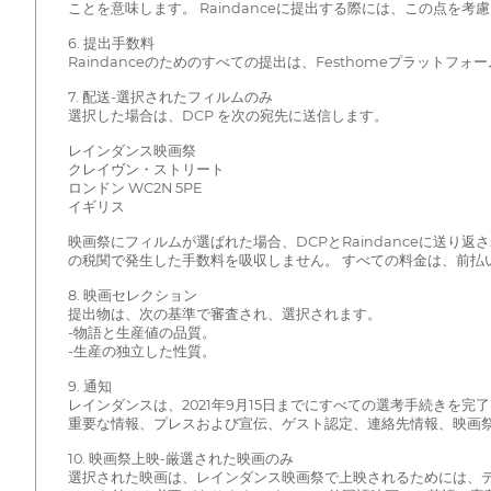
ことを意味します。 Raindanceに提出する際には、この点を考
6. 提出手数料
Raindanceのためのすべての提出は、Festhomeプラット
7. 配送-選択されたフィルムのみ
選択した場合は、DCP を次の宛先に送信します。
レインダンス映画祭
クレイヴン・ストリート
ロンドン WC2N 5PE
イギリス
映画祭にフィルムが選ばれた場合、DCPとRaindanceに送り
の税関で発生した手数料を吸収しません。 すべての料金は、前払
8. 映画セレクション
提出物は、次の基準で審査され、選択されます。
-物語と生産値の品質。
-生産の独立した性質。
9. 通知
レインダンスは、2021年9月15日までにすべての選考手続きを
重要な情報、プレスおよび宣伝、ゲスト認定、連絡先情報、映画
10. 映画祭上映-厳選された映画のみ
選択された映画は、レインダンス映画祭で上映されるためには、デジタ