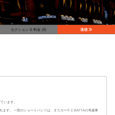
セクション & 料金 (8)
送信
いています。
す。 一部のショートパンツは、オスカー® とBAFTAの考慮事