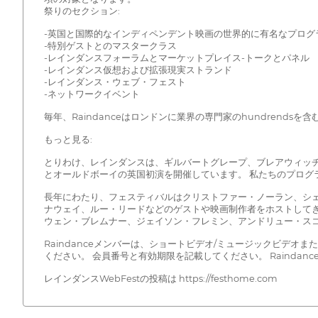
祭りのセクション:
-英国と国際的なインディペンデント映画の世界的に有名なプログ
-特別ゲストとのマスタークラス
-レインダンスフォーラムとマーケットプレイス-トークとパネル
-レインダンス仮想および拡張現実ストランド
-レインダンス・ウェブ・フェスト
-ネットワークイベント
毎年、Raindanceはロンドンに業界の専門家のhundrends
もっと見る:
とりわけ、レインダンスは、ギルバートグレープ、ブレアウィッ
とオールドボーイの英国初演を開催しています。 私たちのプログ
長年にわたり、フェスティバルはクリストファー・ノーラン、シ
ナウェイ、ルー・リードなどのゲストや映画制作者をホストして
ウェン・ブレムナー、ジェイソン・フレミン、アンドリュー・ス
Raindanceメンバーは、ショートビデオ/ミュージックビデオまたは
ください。 会員番号と有効期限を記載してください。 Raindanceに参加
レインダンスWebFestの投稿は https://festhome.com