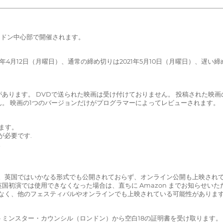
ロンドン中心部で開催されます。
1年4月12日（月曜日）、通常の締め切りは2021年5月10日（月曜日）、遅い
あります。 DVDで送られた映画は受け付けておりません。 投稿された映
。 映画の1つのバージョンだけがプログラマーによってレビューされます。
ります。
が必要です.
。
ん。英国ではいかなる形式でも公開されておらず、オンライン公開も上映され
国初演では使用できなくなった場合は、直ちに Amazon までお知らせい
はなく、他のフェスティバルやオンラインでも上映されている可能性がありま
ミンスター・カウンシル（ロンドン）から空白18の証明書を受け取ります。