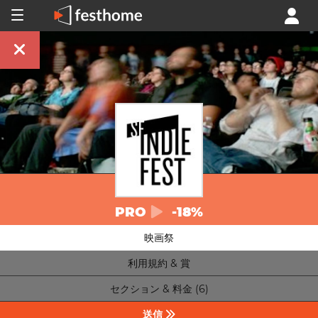
PRO
-18%
映画祭
利用規約 & 賞
セクション & 料金 (6)
送信