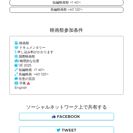
短編映画祭 >1' 40'<
長編映画祭 >40' 120'<
映画祭参加条件
映画祭
ドキュメンタリー
申し込み料がかかります
国際映画祭
物理的な位置
1月 2025
短編映画 >1' 40'<
長編映画 >40' 120'<
任意の言語
字幕
English
ソーシャルネットワーク上で共有する
FACEBOOK
TWEET